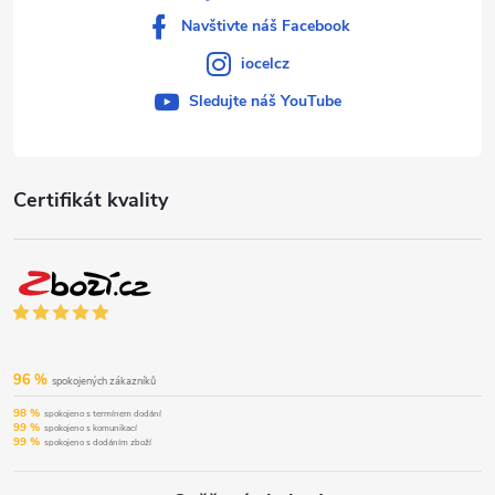
Navštivte náš Facebook
iocelcz
Sledujte náš YouTube
Certifikát kvality
96 %
spokojených zákazníků
98 %
spokojeno s termínem dodání
99 %
spokojeno s komunikací
99 %
spokojeno s dodáním zboží