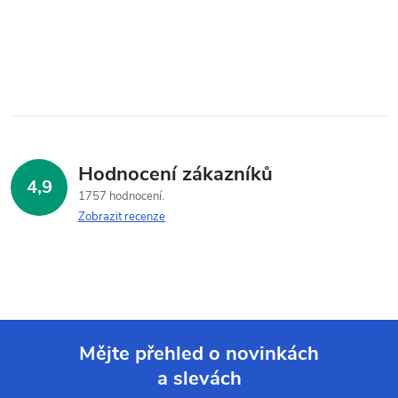
Hodnocení zákazníků
4,9
1757 hodnocení
Zobrazit recenze
Mějte přehled o novinkách
a slevách
Z