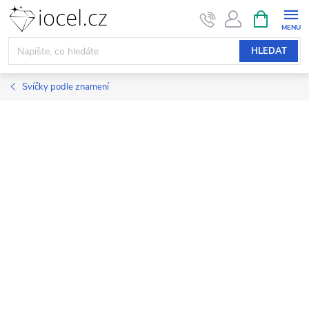
Přejít
NÁKUPNÍ
KOŠÍK
na
obsah
HLEDAT
Svíčky podle znamení