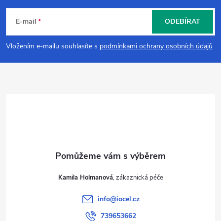
á
E-mail
ODEBÍRAT
p
Vložením e-mailu souhlasíte s
podmínkami ochrany osobních údajů
a
t
í
Kamila Holmanová
info
@
iocel.cz
739653662