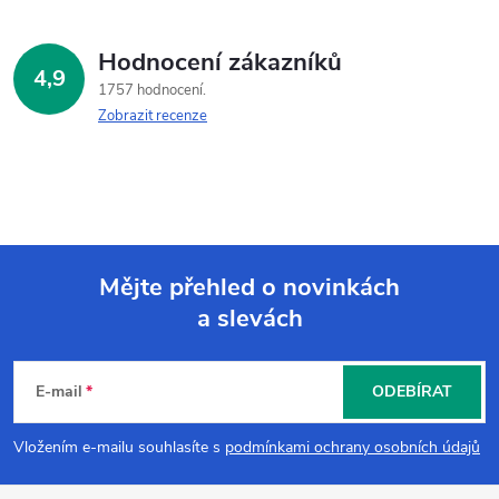
Hodnocení zákazníků
4,9
1757 hodnocení
Zobrazit recenze
Mějte přehled o novinkách
a slevách
Z
á
E-mail
ODEBÍRAT
p
Vložením e-mailu souhlasíte s
podmínkami ochrany osobních údajů