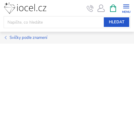
Přejít
NÁKUPNÍ
KOŠÍK
na
obsah
HLEDAT
Svíčky podle znamení