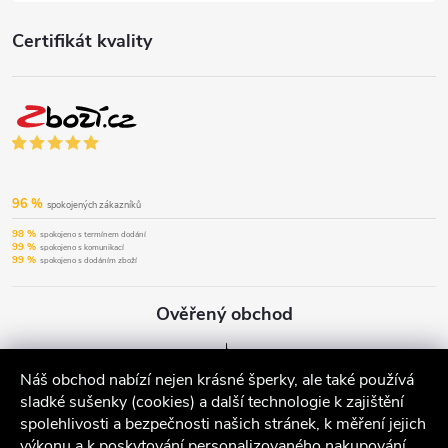
Certifikát kvality
96 %
spokojených zákazníků
98 %
spokojeno s termínem dodání
99 %
spokojeno s komunikací
99 %
spokojeno s dodáním zboží
Ověřený obchod
Náš obchod nabízí nejen krásné šperky, ale také používá
sladké sušenky (cookies) a další technologie k zajištění
spolehlivosti a bezpečnosti našich stránek, k měření jejich
výkonu a k poskytování personalizovaného nakupování