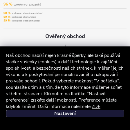
96 %
spokojených zákazníků
98 %
spokojeno s termínem dodání
99 %
spokojeno s komunikací
99 %
spokojeno s dodáním zboží
Ověřený obchod
Náš obchod nabízí nejen krásné šperky, ale také používá
sladké sušenky (cookies) a další technologie k zajištění
spolehlivosti a bezpečnosti našich stránek, k měření jejich
výkonu a k poskytování personalizovaného nakupování
pro vaše pohodlí. Pokud vyberete možnost "V pořádku",
souhlasíte s tím a s tím, že tyto informace můžeme sdílet
s třetími stranami. Kliknutím na tlačítko "Nastavit
preference" získáte další možnosti. Preference můžete
kdykoli změnit. Další informace naleznete
ZDE
.
iocel.cz
Obchodní podmínky
Ochrana osobních údajů
Nastavení