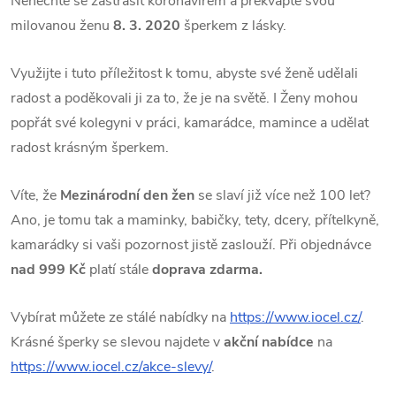
Nenechte se zastrašit koronavirem a překvapte svou
milovanou ženu
8. 3. 2020
šperkem z lásky.
Využijte i tuto příležitost k tomu, abyste své ženě udělali
radost a poděkovali ji za to, že je na světě. I Ženy mohou
popřát své kolegyni v práci, kamarádce, mamince a udělat
radost krásným šperkem.
Víte, že
Mezinárodní den žen
se slaví již více než 100 let?
Ano, je tomu tak a maminky, babičky, tety, dcery, přítelkyně,
kamarádky si vaši pozornost jistě zaslouží. Při objednávce
nad 999 Kč
platí stále
doprava zdarma.
Vybírat můžete ze stálé nabídky na
https://www.iocel.cz/
.
Krásné šperky se slevou najdete v
akční nabídce
na
https://www.iocel.cz/akce-slevy/
.