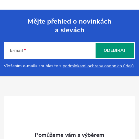
Mějte přehled o novinkách
a slevách
Z
á
E-mail
ODEBÍRAT
p
Vložením e-mailu souhlasíte s
podmínkami ochrany osobních údajů
a
t
í