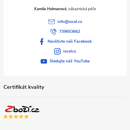
Kamila Holmanová
info
@
iocel.cz
739653662
Navštivte náš Facebook
iocelcz
Sledujte náš YouTube
Certifikát kvality