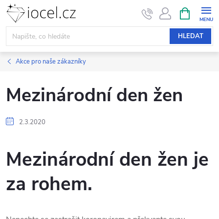
Přejít
NÁKUPNÍ
KOŠÍK
na
obsah
HLEDAT
Akce pro naše zákazníky
Mezinárodní den žen
2.3.2020
Mezinárodní den žen je
za rohem.