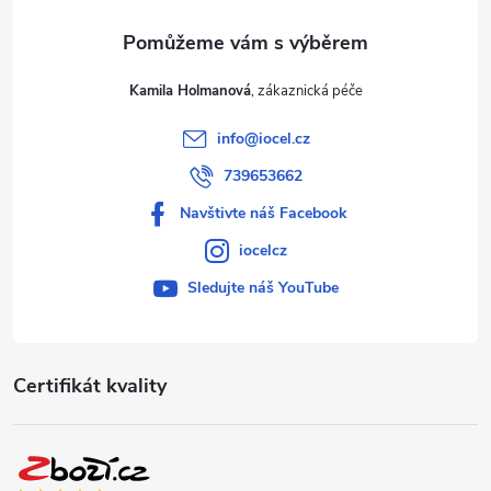
Kamila Holmanová
info
@
iocel.cz
739653662
Navštivte náš Facebook
iocelcz
Sledujte náš YouTube
Certifikát kvality