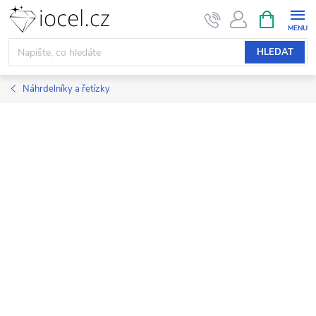
Přejít
NÁKUPNÍ
KOŠÍK
na
obsah
HLEDAT
Náhrdelníky a řetízky