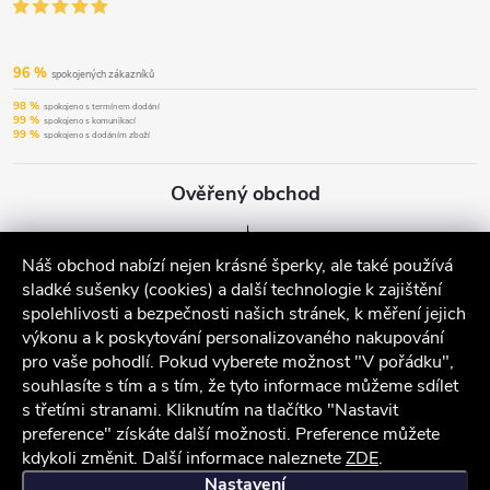
96 %
spokojených zákazníků
98 %
spokojeno s termínem dodání
99 %
spokojeno s komunikací
99 %
spokojeno s dodáním zboží
Ověřený obchod
Náš obchod nabízí nejen krásné šperky, ale také používá
sladké sušenky (cookies) a další technologie k zajištění
spolehlivosti a bezpečnosti našich stránek, k měření jejich
výkonu a k poskytování personalizovaného nakupování
pro vaše pohodlí. Pokud vyberete možnost "V pořádku",
souhlasíte s tím a s tím, že tyto informace můžeme sdílet
s třetími stranami. Kliknutím na tlačítko "Nastavit
preference" získáte další možnosti. Preference můžete
kdykoli změnit. Další informace naleznete
ZDE
.
iocel.cz
Obchodní podmínky
Ochrana osobních údajů
Nastavení