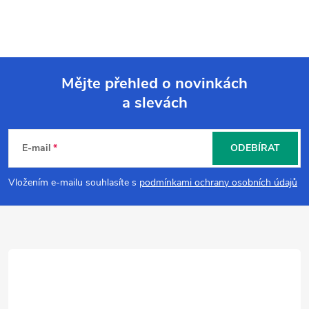
Mějte přehled o novinkách
a slevách
Z
á
E-mail
ODEBÍRAT
p
Vložením e-mailu souhlasíte s
podmínkami ochrany osobních údajů
a
t
í