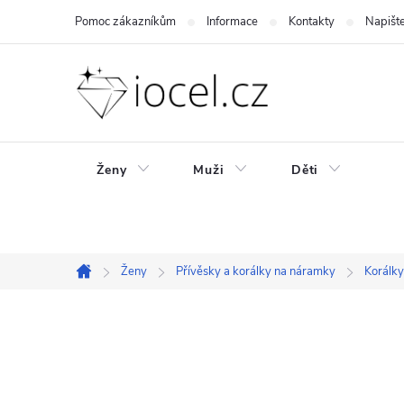
Přejít
Pomoc zákazníkům
Informace
Kontakty
Napišt
na
obsah
Ženy
Muži
Děti
Ženy
Přívěsky a korálky na náramky
Korálky
Domů