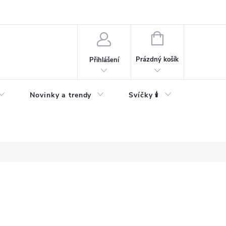
Bezpečnostní informace
NÁKUPNÍ
KOŠÍK
Prázdný košík
Přihlášení
Novinky a trendy
Svíčky 🕯️