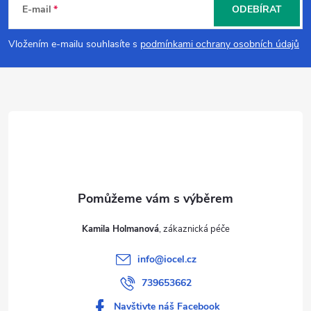
á
E-mail
ODEBÍRAT
p
Vložením e-mailu souhlasíte s
podmínkami ochrany osobních údajů
a
t
í
Kamila Holmanová
info
@
iocel.cz
739653662
Navštivte náš Facebook