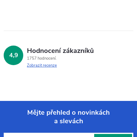
Hodnocení zákazníků
4,9
1757 hodnocení
Zobrazit recenze
Mějte přehled o novinkách
a slevách
Z