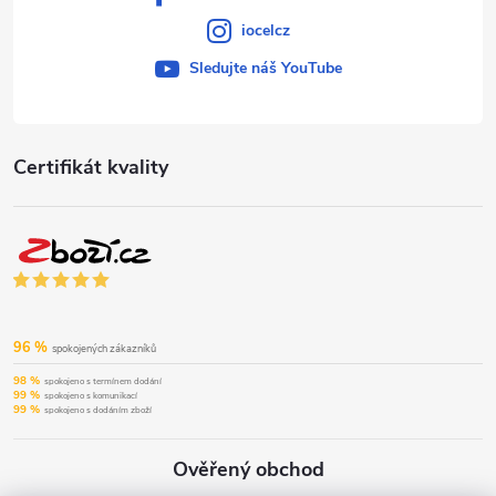
iocelcz
Sledujte náš YouTube
Certifikát kvality
96 %
spokojených zákazníků
98 %
spokojeno s termínem dodání
99 %
spokojeno s komunikací
99 %
spokojeno s dodáním zboží
Ověřený obchod