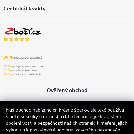
Certifikát kvality
96 %
spokojených zákazníků
98 %
spokojeno s termínem dodání
99 %
spokojeno s komunikací
99 %
spokojeno s dodáním zboží
Ověřený obchod
Náš obchod nabízí nejen krásné šperky, ale také používá
sladké sušenky (cookies) a další technologie k zajištění
spolehlivosti a bezpečnosti našich stránek, k měření jejich
výkonu a k poskytování personalizovaného nakupování