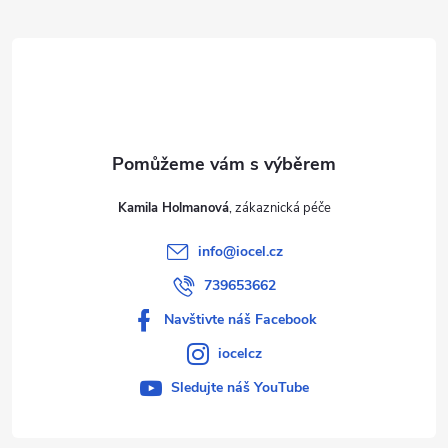
t
í
Kamila Holmanová
info
@
iocel.cz
739653662
Navštivte náš Facebook
iocelcz
Sledujte náš YouTube