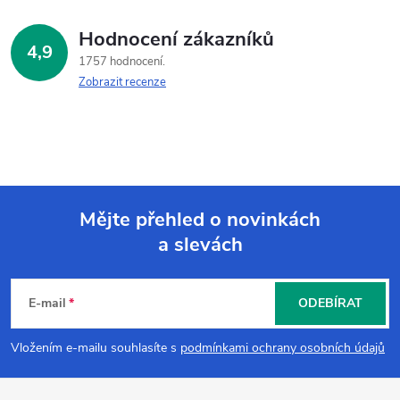
Hodnocení zákazníků
4,9
1757 hodnocení
Zobrazit recenze
Mějte přehled o novinkách
a slevách
Z
á
E-mail
ODEBÍRAT
p
Vložením e-mailu souhlasíte s
podmínkami ochrany osobních údajů
a