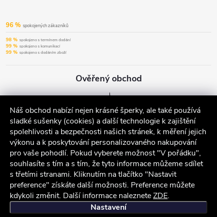
96 %
spokojených zákazníků
98 %
spokojeno s termínem dodání
99 %
spokojeno s komunikací
99 %
spokojeno s dodáním zboží
Ověřený obchod
Náš obchod nabízí nejen krásné šperky, ale také používá
sladké sušenky (cookies) a další technologie k zajištění
spolehlivosti a bezpečnosti našich stránek, k měření jejich
výkonu a k poskytování personalizovaného nakupování
pro vaše pohodlí. Pokud vyberete možnost "V pořádku",
souhlasíte s tím a s tím, že tyto informace můžeme sdílet
s třetími stranami. Kliknutím na tlačítko "Nastavit
preference" získáte další možnosti. Preference můžete
kdykoli změnit. Další informace naleznete
ZDE
.
iocel.cz
Obchodní podmínky
Ochrana osobních údajů
Nastavení