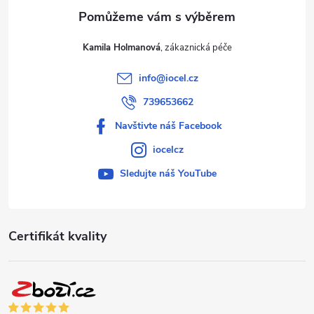
Kamila Holmanová
info
@
iocel.cz
739653662
Navštivte náš Facebook
iocelcz
Sledujte náš YouTube
Certifikát kvality