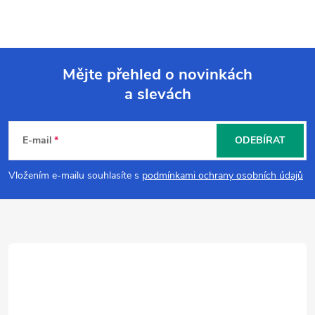
Mějte přehled o novinkách
a slevách
Z
á
E-mail
ODEBÍRAT
p
Vložením e-mailu souhlasíte s
podmínkami ochrany osobních údajů
a
t
í