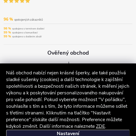
96 %
spokojených zákazníků
98 %
spokojeno s termínem dodání
99 %
spokojeno s komunikací
99 %
spokojeno s dodáním zboží
Ověřený obchod
Náš obchod nabízí nejen krásné šperky, ale také používá
sladké sušenky (cookies) a další technologie k zajištění
spolehlivosti a bezpečnosti našich stránek, k měření jejich
výkonu a k poskytování personalizovaného nakupování
pro vaše pohodlí. Pokud vyberete možnost "V pořádku",
souhlasíte s tím a s tím, že tyto informace můžeme sdílet
s třetími stranami. Kliknutím na tlačítko "Nastavit
preference" získáte další možnosti. Preference můžete
kdykoli změnit. Další informace naleznete
ZDE
.
iocel.cz
Obchodní podmínky
Ochrana osobních údajů
Nastavení