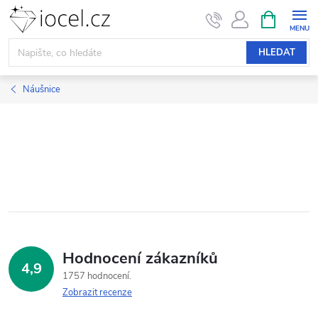
Přejít
NÁKUPNÍ
KOŠÍK
na
obsah
HLEDAT
Náušnice
Hodnocení zákazníků
4,9
1757 hodnocení
Zobrazit recenze