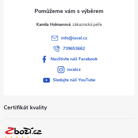
Kamila Holmanová
info
@
iocel.cz
739653662
Navštivte náš Facebook
iocelcz
Sledujte náš YouTube
Certifikát kvality