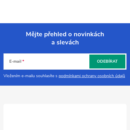
Mějte přehled o novinkách
a slevách
Z
á
E-mail
ODEBÍRAT
p
Vložením e-mailu souhlasíte s
podmínkami ochrany osobních údajů
a
t
í