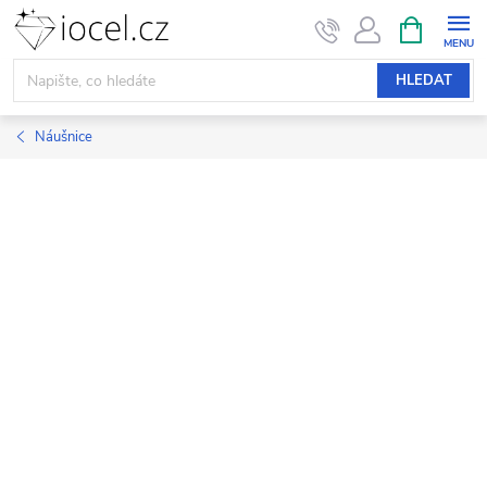
Přejít
NÁKUPNÍ
KOŠÍK
na
obsah
HLEDAT
Náušnice