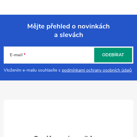
Mějte přehled o novinkách
a slevách
Z
á
E-mail
ODEBÍRAT
p
Vložením e-mailu souhlasíte s
podmínkami ochrany osobních údajů
a
t
í