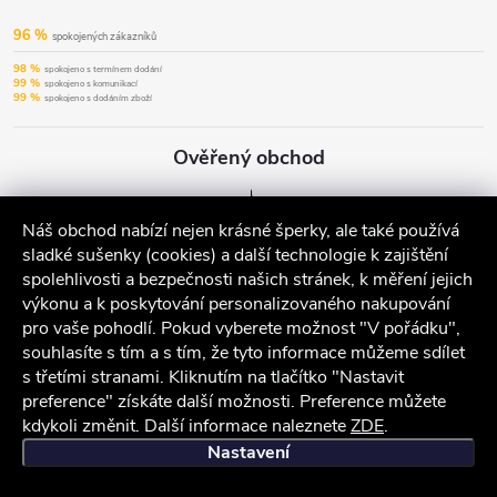
96 %
spokojených zákazníků
98 %
spokojeno s termínem dodání
99 %
spokojeno s komunikací
99 %
spokojeno s dodáním zboží
Ověřený obchod
Náš obchod nabízí nejen krásné šperky, ale také používá
sladké sušenky (cookies) a další technologie k zajištění
spolehlivosti a bezpečnosti našich stránek, k měření jejich
výkonu a k poskytování personalizovaného nakupování
pro vaše pohodlí. Pokud vyberete možnost "V pořádku",
souhlasíte s tím a s tím, že tyto informace můžeme sdílet
s třetími stranami. Kliknutím na tlačítko "Nastavit
preference" získáte další možnosti. Preference můžete
kdykoli změnit. Další informace naleznete
ZDE
.
iocel.cz
Obchodní podmínky
Ochrana osobních údajů
Nastavení