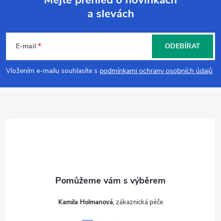
a slevách
Z
á
E-mail
ODEBÍRAT
p
Vložením e-mailu souhlasíte s
podmínkami ochrany osobních údajů
a
t
í
Kamila Holmanová