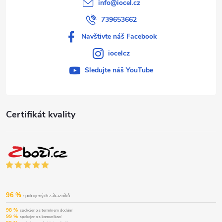
info
@
iocel.cz
739653662
Navštivte náš Facebook
iocelcz
Sledujte náš YouTube
Certifikát kvality
96 %
spokojených zákazníků
98 %
spokojeno s termínem dodání
99 %
spokojeno s komunikací