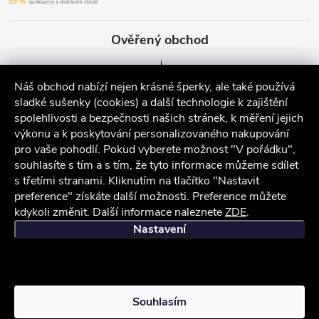
99 %
spokojeno s dodáním zboží
Ověřený obchod
Náš obchod nabízí nejen krásné šperky, ale také používá
sladké sušenky (cookies) a další technologie k zajištění
spolehlivosti a bezpečnosti našich stránek, k měření jejich
výkonu a k poskytování personalizovaného nakupování
pro vaše pohodlí. Pokud vyberete možnost "V pořádku",
souhlasíte s tím a s tím, že tyto informace můžeme sdílet
s třetími stranami. Kliknutím na tlačítko "Nastavit
preference" získáte další možnosti. Preference můžete
kdykoli změnit. Další informace naleznete
ZDE
.
iocel.cz
Obchodní podmínky
Ochrana osobních údajů
Nastavení
Copyright 2026
iocel.cz
. Všechna práva vyhrazena.
Souhlasím
Vytvořil Shoptet