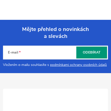
Mějte přehled o novinkách
a slevách
Z
á
E-mail
ODEBÍRAT
p
Vložením e-mailu souhlasíte s
podmínkami ochrany osobních údajů
a
t
í