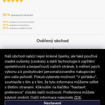
96 %
spokojených zákazníků
98 %
spokojeno s termínem dodání
99 %
spokojeno s komunikací
99 %
spokojeno s dodáním zboží
Ověřený obchod
Náš obchod nabízí nejen krásné šperky, ale také používá
sladké sušenky (cookies) a další technologie k zajištění
spolehlivosti a bezpečnosti našich stránek, k měření jejich
výkonu a k poskytování personalizovaného nakupování
pro vaše pohodlí. Pokud vyberete možnost "V pořádku",
souhlasíte s tím a s tím, že tyto informace můžeme sdílet
s třetími stranami. Kliknutím na tlačítko "Nastavit
preference" získáte další možnosti. Preference můžete
kdykoli změnit. Další informace naleznete
ZDE
.
iocel.cz
Obchodní podmínky
Ochrana osobních údajů
Nastavení