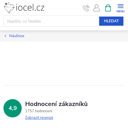
Přejít
NÁKUPNÍ
KOŠÍK
na
obsah
HLEDAT
Náušnice
Hodnocení zákazníků
4,9
1757 hodnocení
Zobrazit recenze