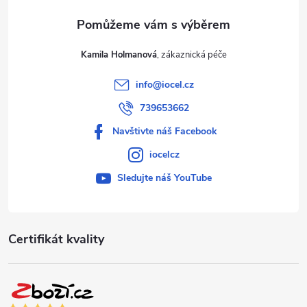
Kamila Holmanová
info
@
iocel.cz
739653662
Navštivte náš Facebook
iocelcz
Sledujte náš YouTube
Certifikát kvality