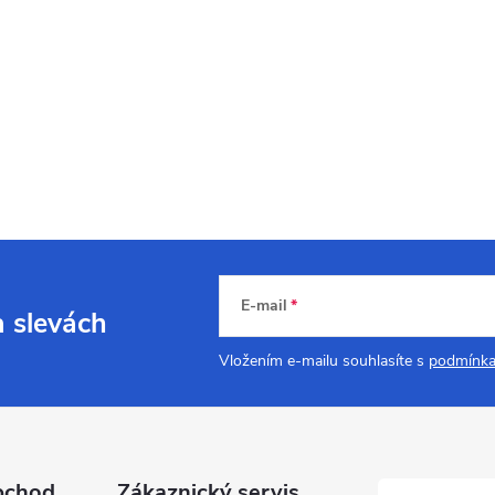
E-mail
a slevách
Vložením e-mailu souhlasíte s
podmínka
bchod
Zákaznický servis