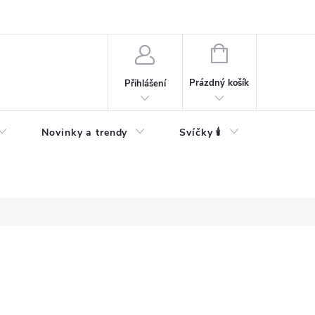
Bezpečnostní informace
NÁKUPNÍ
KOŠÍK
Prázdný košík
Přihlášení
Novinky a trendy
Svíčky 🕯️