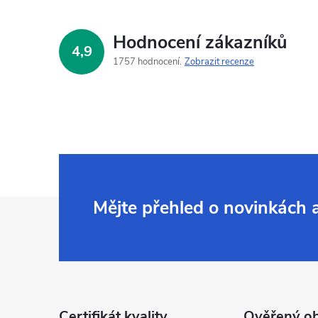
Hodnocení zákazníků
4,9
1757 hodnocení
Zobrazit recenze
Z
Mějte přehled o novinkách
á
p
Certifikát kvality
Ověřený o