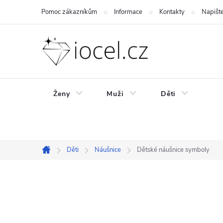
Přejít
Pomoc zákazníkům
Informace
Kontakty
Napišt
na
obsah
Ženy
Muži
Děti
Děti
Náušnice
Dětské náušnice symboly
Domů