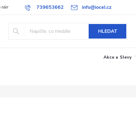
739653662
info@iocel.cz
e nám
Blog
Obchodní podmínky
Oblíbené
Spolupráce
HLEDAT
Akce a Slevy