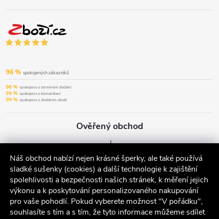
96 %
spokojených zákazníků
98 %
spokojeno s termínem dodání
99 %
spokojeno s komunikací
99 %
spokojeno s dodáním zboží
Ověřený obchod
Náš obchod nabízí nejen krásné šperky, ale také používá
sladké sušenky (cookies) a další technologie k zajištění
spolehlivosti a bezpečnosti našich stránek, k měření jejich
výkonu a k poskytování personalizovaného nakupování
pro vaše pohodlí. Pokud vyberete možnost "V pořádku",
souhlasíte s tím a s tím, že tyto informace můžeme sdílet