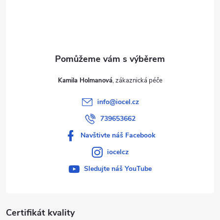
í
Kamila Holmanová
info
@
iocel.cz
739653662
Navštivte náš Facebook
iocelcz
Sledujte náš YouTube
Certifikát kvality