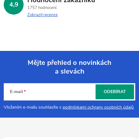
4,9
1757 hodnocení
Zobrazit recenze
Mějte přehled o novinkách
a slevách
Z
á
E-mail
ODEBÍRAT
p
Vložením e-mailu souhlasíte s
podmínkami ochrany osobních údajů
a
t