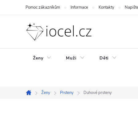
Přejít
Pomoc zákazníkům
Informace
Kontakty
Napišt
na
obsah
Ženy
Muži
Děti
Ženy
Prsteny
Duhové prsteny
Domů