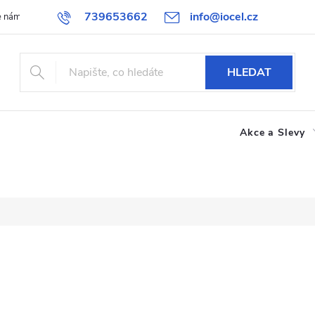
739653662
info@iocel.cz
e nám
Blog
Obchodní podmínky
Oblíbené
Spolupráce
HLEDAT
Akce a Slevy