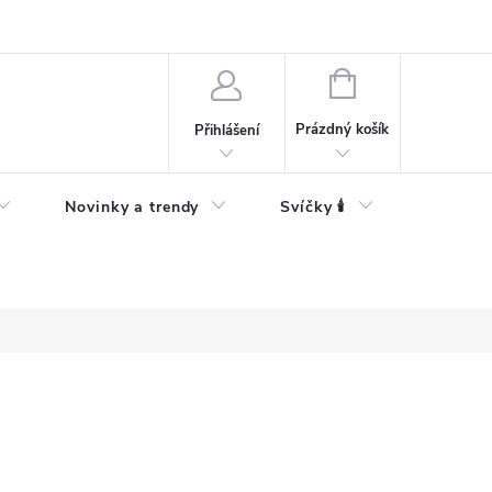
Bezpečnostní informace
NÁKUPNÍ
KOŠÍK
Prázdný košík
Přihlášení
Novinky a trendy
Svíčky 🕯️