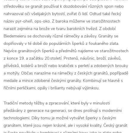
středověku se granát používal k dozdobování různých spon nebo
nahrazoval oči všelijakých bytostí, zvířat či lidí. Odtud také řecký
název pyr-oheň, ops-oko. Z baroka můžeme ve starožitnostech
narazit zejména na brože ve tvaru barokních hvězd. Z období
Biedemeieru se dochovaly různé rámečky a závěsy. Granáty se
doplňovaly v té době do populárních šperků z foukaného zlata.
Nejvíce granátových šperků a předmětů najdeme ve starožitnostech
z konce 19. a začátku 20.století. Prstenů, náušnic, broží, závěsů,
přívěsků, koliérů a broží nebo krabiček s perletí a zdobených brouky
a motýly. Občas narazíme na rámečky z českých granátů, popřípadě
medaile a mince zdobené českými granáty. Kombinují se hlavně s
říčními perličkami, opály i brilianty nebývají výjimkou.
Tradiční metody těžby a zpracování, které byly v minulosti
předávány z generace na generaci, se dnes prolínají s moderními
technologiemi. Díky tomu je možné vytvářet šperky s českým
granátem, které jsou nejen krásné, ale i vysoké kvality. Český granát
je často používán v kombinaci s různými kovy, jako je zlato nebo