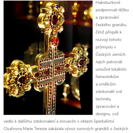
Habsburkové
podporovali těžbu
a zpracování
českého granátu,
čímž přispěli k
rozvoji tohoto
průmyslu v
Českých zemích.
Jejich patronát
umožnil lokálním
řemeslníkům
a umělcům
zdokonalit své
techniky
zpracování a
designu, což
vedlo k dalšímu zdokonalení a inovacím v oblasti šperkařství.
Císařovna Marie Terezie zakázala vývoz surových granátů z českých