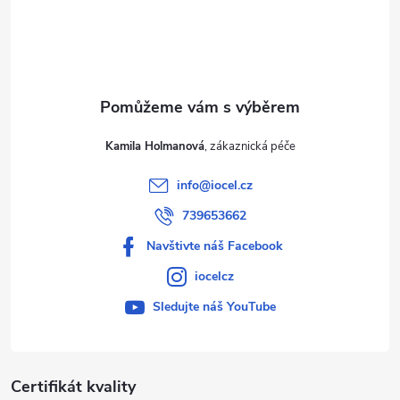
í
Kamila Holmanová
info
@
iocel.cz
739653662
Navštivte náš Facebook
iocelcz
Sledujte náš YouTube
Certifikát kvality