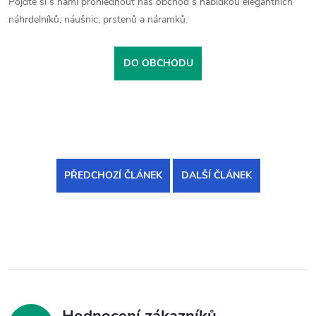
Pojďte si s námi prohlédnout náš obchod s nabídkou elegantních
náhrdelníků, náušnic, prstenů a náramků.
DO OBCHODU
PŘEDCHOZÍ ČLÁNEK
DALŠÍ ČLÁNEK