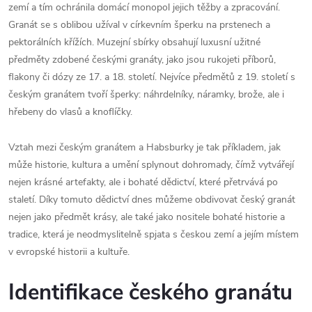
zemí a tím ochránila domácí monopol jejich těžby a zpracování.
Granát se s oblibou užíval v církevním šperku na prstenech a
pektorálních křížích. Muzejní sbírky obsahují luxusní užitné
předměty zdobené českými granáty, jako jsou rukojeti příborů,
flakony či dózy ze 17. a 18. století. Nejvíce předmětů z 19. století s
českým granátem tvoří šperky: náhrdelníky, náramky, brože, ale i
hřebeny do vlasů a knoflíčky.
Vztah mezi českým granátem a Habsburky je tak příkladem, jak
může historie, kultura a umění splynout dohromady, čímž vytvářejí
nejen krásné artefakty, ale i bohaté dědictví, které přetrvává po
staletí. Díky tomuto dědictví dnes můžeme obdivovat český granát
nejen jako předmět krásy, ale také jako nositele bohaté historie a
tradice, která je neodmyslitelně spjata s českou zemí a jejím místem
v evropské historii a kultuře.
Identifikace českého granátu