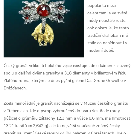
popularita mezi
celebritami a ve světě
módy neustále roste,
což dokazuje, že tento
tradiční drahokam má
stále co nabídnout i v
moderní době.
Český granát velikosti holubího vejce existuje. Jde o kámen zasazený
spolu s dalšími dvěma granáty a 318 diamanty v briliantovém řádu
Zlatého rouna, kterým se dnes pyšní galerie Das Grüne Gewölbe v
Drážďanech.
Zcela mimořádný je granát nacházející se v Muzeu českého granátu
v Třebenicích. Jde o pyrop vybroušený do tvaru šestiřadé routy
(růžice) o průměru základny 12,3 mm a výšce 8,6 mm, má hmotnost
13,21 karátů (= 2,642 g) a je to největší současně známý český
granát na území České republiky. Byl nalezen v Chrášťanech. Jde o