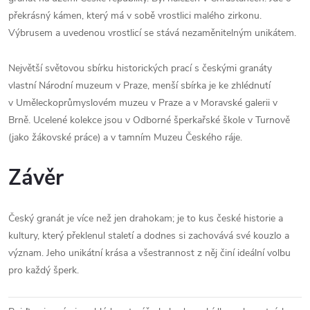
překrásný kámen, který má v sobě vrostlici malého zirkonu.
Výbrusem a uvedenou vrostlicí se stává nezaměnitelným unikátem.
Největší světovou sbírku historických prací s českými granáty
vlastní Národní muzeum v Praze, menší sbírka je ke zhlédnutí
v Uměleckoprůmyslovém muzeu v Praze a v Moravské galerii v
Brně. Ucelené kolekce jsou v Odborné šperkařské škole v Turnově
(jako žákovské práce) a v tamním Muzeu Českého ráje.
Závěr
Český granát je více než jen drahokam; je to kus české historie a
kultury, který překlenul staletí a dodnes si zachovává své kouzlo a
význam. Jeho unikátní krása a všestrannost z něj činí ideální volbu
pro každý šperk.