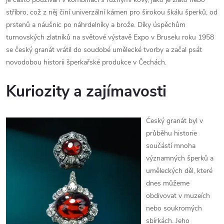
stříbro, což z něj činí univerzální kámen pro širokou škálu šperků, od
prstenů a náušnic po náhrdelníky a brože. Díky úspěchům
turnovských zlatníků na světové výstavě Expo v Bruselu roku 1958
se český granát vrátil do soudobé umělecké tvorby a začal psát
novodobou historii šperkařské produkce v Čechách.
Kuriozity a zajímavosti
Český granát byl v
průběhu historie
součástí mnoha
významných šperků a
uměleckých děl, které
dnes můžeme
obdivovat v muzeích
nebo soukromých
sbírkách. Jeho