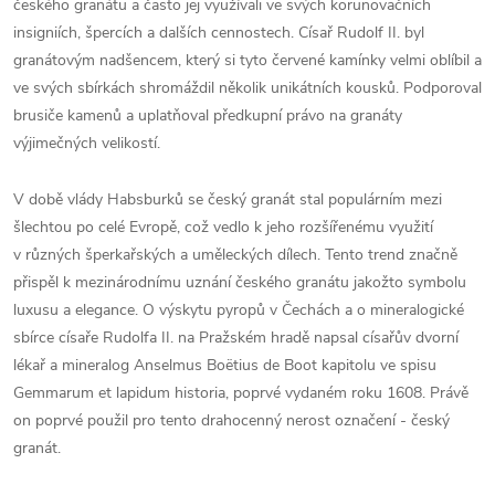
českého granátu a často jej využívali ve svých korunovačních
insigniích, špercích a dalších cennostech. Císař Rudolf II. byl
granátovým nadšencem, který si tyto červené kamínky velmi oblíbil a
ve svých sbírkách shromáždil několik unikátních kousků. Podporoval
brusiče kamenů a uplatňoval předkupní právo na granáty
výjimečných velikostí.
V době vlády Habsburků se český granát stal populárním mezi
šlechtou po celé Evropě, což vedlo k jeho rozšířenému využití
v různých šperkařských a uměleckých dílech. Tento trend značně
přispěl k mezinárodnímu uznání českého granátu jakožto symbolu
luxusu a elegance. O výskytu pyropů v Čechách a o mineralogické
sbírce císaře Rudolfa II. na Pražském hradě napsal císařův dvorní
lékař a mineralog Anselmus Boëtius de Boot kapitolu ve spisu
Gemmarum et lapidum historia, poprvé vydaném roku 1608. Právě
on poprvé použil pro tento drahocenný nerost označení - český
granát.