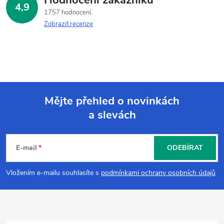
Hodnocení zákazníků
4,9
1757 hodnocení
Zobrazit recenze
Mějte přehled o novinkách
a slevách
Z
á
E-mail
ODEBÍRAT
p
Vložením e-mailu souhlasíte s
podmínkami ochrany osobních údajů
a
t