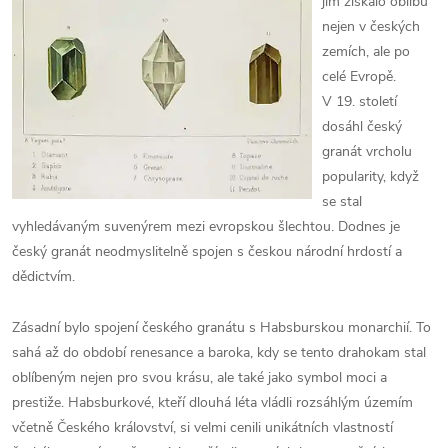
jim získalo oblibu
nejen v českých
zemích, ale po
celé Evropě.
V 19. století
dosáhl český
granát vrcholu
popularity, když
se stal
vyhledávaným suvenýrem mezi evropskou šlechtou. Dodnes je
český granát neodmyslitelně spojen s českou národní hrdostí a
dědictvím.
Zásadní bylo spojení českého granátu s Habsburskou monarchií. To
sahá až do období renesance a baroka, kdy se tento drahokam stal
oblíbeným nejen pro svou krásu, ale také jako symbol moci a
prestiže. Habsburkové, kteří dlouhá léta vládli rozsáhlým územím
včetně Českého království, si velmi cenili unikátních vlastností