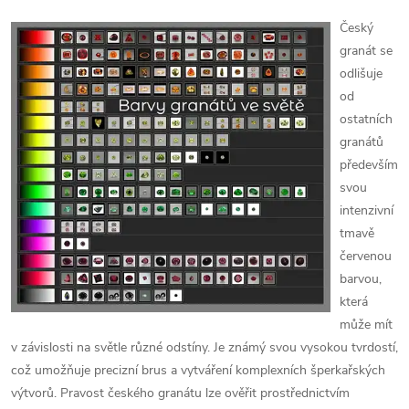
Český
granát se
odlišuje
od
ostatních
granátů
především
svou
intenzivní
tmavě
červenou
barvou,
která
může mít
v závislosti na světle různé odstíny. Je známý svou vysokou tvrdostí,
což umožňuje precizní brus a vytváření komplexních šperkařských
výtvorů. Pravost českého granátu lze ověřit prostřednictvím