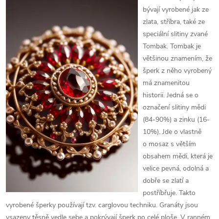
bývají vyrobené jak ze
zlata, stříbra, také ze
speciální slitiny zvané
Tombak. Tombak je
většinou znamením, že
šperk z něho vyrobený
má znamenitou
historii. Jedná se o
označení slitiny mědi
(84-90%) a zinku (16-
10%). Jde o vlastně
o mosaz s větším
obsahem mědi, která je
velice pevná, odolná a
dobře se zlatí a
postříbřuje. Takto
vyrobené šperky používají tzv. carglovou techniku. Granáty jsou
vsazeny těsně vedle sebe a pokrývají šperk po celé ploše. V ranném