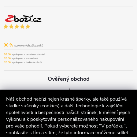
96 %
spokojených zákazníků
98 %
spokojeno s termínem dodání
99 %
spokojeno s komunikací
99 %
spokojeno s dodáním zboží
Ověřený obchod
Náš obchod nabízí nejen krásné šperky, ale také používá
sladké sušenky (cookies) a další technologie k zajištění
spolehlivosti a bezpečnosti našich stránek, k měření jejich
výkonu a k poskytování personalizovaného nakupování
pro vaše pohodlí. Pokud vyberete možnost "V pořádku",
souhlasíte s tím a s tím, že tyto informace můžeme sdílet