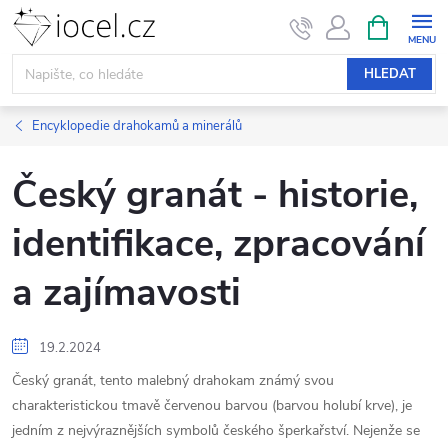
Přejít
NÁKUPNÍ
KOŠÍK
na
obsah
HLEDAT
Encyklopedie drahokamů a minerálů
Český granát - historie,
identifikace, zpracování
a zajímavosti
19.2.2024
Český granát, tento malebný drahokam známý svou
charakteristickou tmavě červenou barvou (barvou holubí krve), je
jedním z nejvýraznějších symbolů českého šperkařství. Nejenže se