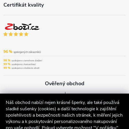
Certifikát kvality
96 %
spokojených zákazníků
98 %
spokojeno s termínem dodání
99 %
spokojeno s komunikací
99 %
spokojeno s dodáním zboží
Ověřený obchod
Náš obchod nabízí nejen krásné šperky, ale také používá
sladké sušenky (cookies) a další technologie k zajištění
spolehlivosti a bezpečnosti našich stránek, k měření jejich
výkonu a k poskytování personalizovaného nakupování
pro vaše pohodlí. Pokud vyberete možnost "V pořádku",