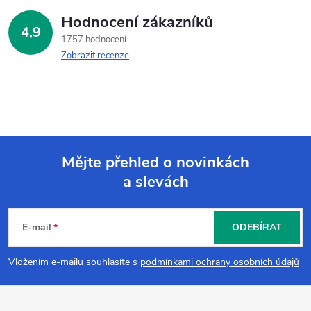
Hodnocení zákazníků
4,9
1757 hodnocení
Zobrazit recenze
Mějte přehled o novinkách
a slevách
Z
á
E-mail
ODEBÍRAT
p
Vložením e-mailu souhlasíte s
podmínkami ochrany osobních údajů
a