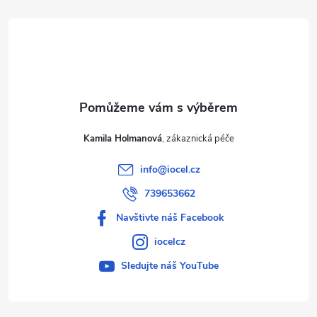
t
í
Kamila Holmanová
info
@
iocel.cz
739653662
Navštivte náš Facebook
iocelcz
Sledujte náš YouTube