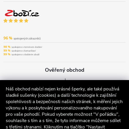
96 %
spokojených zákazníků
98 %
spokojeno s termínem dodání
99 %
spokojeno s komunikací
99 %
spokojeno s dodáním zboží
Ověřený obchod
Náš obchod nabízí nejen krásné šperky, ale také používá
sladké sušenky (cookies) a další technologie k zajištění
spolehlivosti a bezpečnosti našich stránek, k měření jejich
výkonu a k poskytování personalizovaného nakupování
pro vaše pohodlí. Pokud vyberete možnost "V pořádku",
souhlasíte s tím a s tím, že tyto informace můžeme sdílet
s třetími stranami. Kliknutím na tlačítko "Nastavit