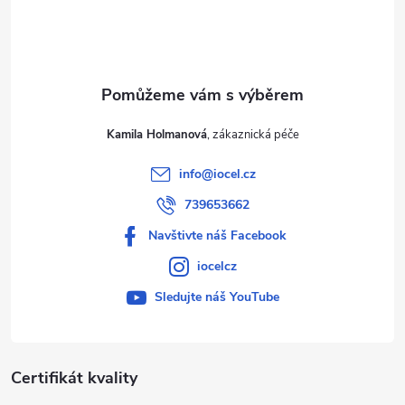
í
Kamila Holmanová
info
@
iocel.cz
739653662
Navštivte náš Facebook
iocelcz
Sledujte náš YouTube
Certifikát kvality