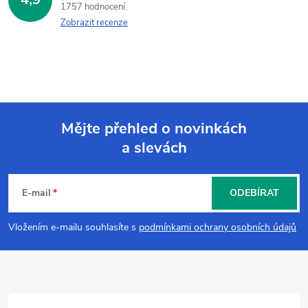
1757 hodnocení
Zobrazit recenze
Mějte přehled o novinkách
a slevách
Z
á
E-mail
ODEBÍRAT
p
Vložením e-mailu souhlasíte s
podmínkami ochrany osobních údajů
a
t