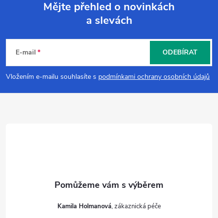
v
Mějte přehled o novinkách
a slevách
k
Z
y
á
E-mail
ODEBÍRAT
v
p
Vložením e-mailu souhlasíte s
podmínkami ochrany osobních údajů
ý
a
p
i
t
s
í
u
Kamila Holmanová