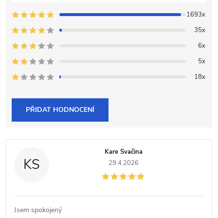
1693x
35x
6x
5x
18x
PŘIDAT HODNOCENÍ
V
Kare Svačina
ý
KS
29.4.2026
p
i
Jsem spokojený