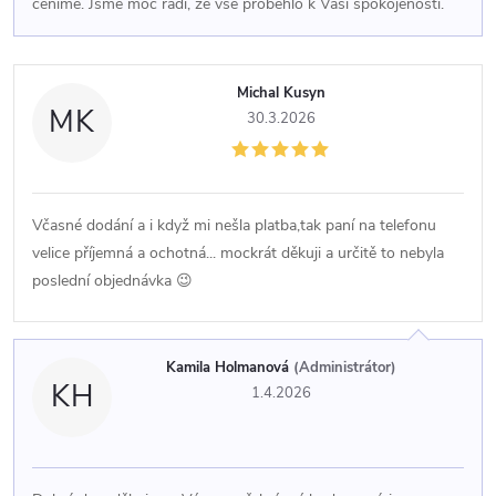
ceníme. Jsme moc rádi, že vše proběhlo k Vaší spokojenosti.
Michal Kusyn
MK
30.3.2026
Včasné dodání a i když mi nešla platba,tak paní na telefonu
velice příjemná a ochotná... mockrát děkuji a určitě to nebyla
poslední objednávka 😉
Kamila Holmanová
(Administrátor)
KH
1.4.2026