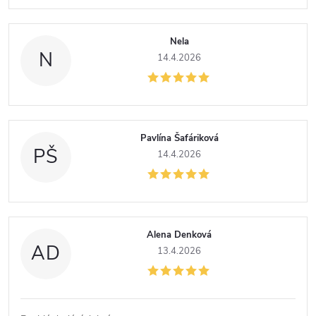
s
Nela
h
N
14.4.2026
o
d
Pavlína Šafáriková
PŠ
14.4.2026
n
o
c
Alena Denková
AD
13.4.2026
e
n