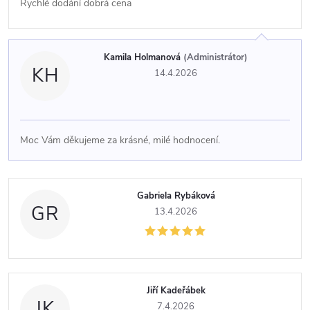
Rychlé dodání dobrá cena
í
Kamila Holmanová
(Administrátor)
KH
14.4.2026
Moc Vám děkujeme za krásné, milé hodnocení.
Gabriela Rybáková
GR
13.4.2026
Jiří Kadeřábek
JK
7.4.2026