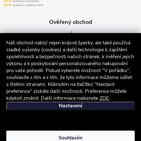
99 %
spokojeno s komunikací
99 %
spokojeno s dodáním zboží
Ověřený obchod
Náš obchod nabízí nejen krásné šperky, ale také používá
sladké sušenky (cookies) a další technologie k zajištění
spolehlivosti a bezpečnosti našich stránek, k měření jejich
výkonu a k poskytování personalizovaného nakupování
pro vaše pohodlí. Pokud vyberete možnost "V pořádku",
souhlasíte s tím a s tím, že tyto informace můžeme sdílet
s třetími stranami. Kliknutím na tlačítko "Nastavit
preference" získáte další možnosti. Preference můžete
kdykoli změnit. Další informace naleznete
ZDE
.
iocel.cz
Obchodní podmínky
Ochrana osobních údajů
Nastavení
Copyright 2026
iocel.cz
. Všechna práva vyhrazena.
Souhlasím
Vytvořil Shoptet