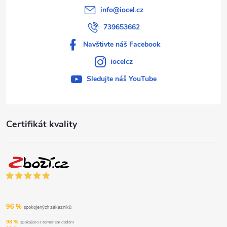
info
@
iocel.cz
739653662
Navštivte náš Facebook
iocelcz
Sledujte náš YouTube
Certifikát kvality
96 %
spokojených zákazníků
98 %
spokojeno s termínem dodání