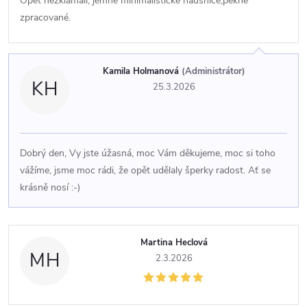
Opět nezklamali, jemné minimalistické náušnice,pěkně
zpracované.
Kamila Holmanová
(Administrátor)
KH
25.3.2026
Dobrý den, Vy jste úžasná, moc Vám děkujeme, moc si toho
vážíme, jsme moc rádi, že opět udělaly šperky radost. Ať se
krásně nosí :-)
Martina Heclová
MH
2.3.2026