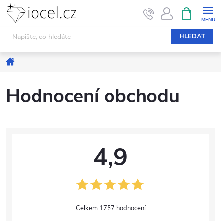
Přejít
NÁKUPNÍ
KOŠÍK
na
obsah
HLEDAT
Domů
Hodnocení obchodu
4,9
1757 hodnocení