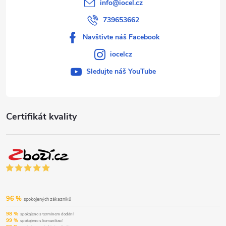
info
@
iocel.cz
739653662
Navštivte náš Facebook
iocelcz
Sledujte náš YouTube
Certifikát kvality
96 %
spokojených zákazníků
98 %
spokojeno s termínem dodání
99 %
spokojeno s komunikací