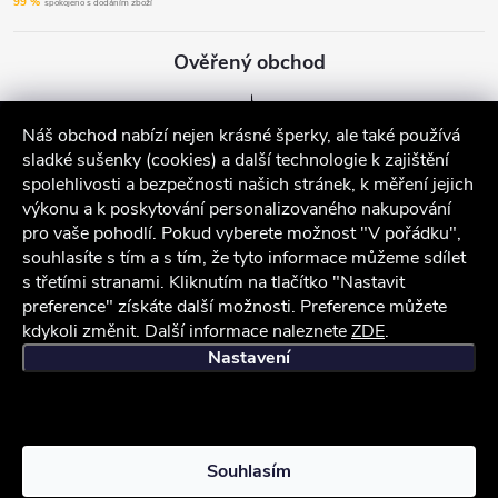
99 %
spokojeno s dodáním zboží
Ověřený obchod
Náš obchod nabízí nejen krásné šperky, ale také používá
sladké sušenky (cookies) a další technologie k zajištění
spolehlivosti a bezpečnosti našich stránek, k měření jejich
výkonu a k poskytování personalizovaného nakupování
pro vaše pohodlí. Pokud vyberete možnost "V pořádku",
souhlasíte s tím a s tím, že tyto informace můžeme sdílet
s třetími stranami. Kliknutím na tlačítko "Nastavit
preference" získáte další možnosti. Preference můžete
kdykoli změnit. Další informace naleznete
ZDE
.
iocel.cz
Obchodní podmínky
Ochrana osobních údajů
Nastavení
Copyright 2026
iocel.cz
. Všechna práva vyhrazena.
Souhlasím
Vytvořil Shoptet