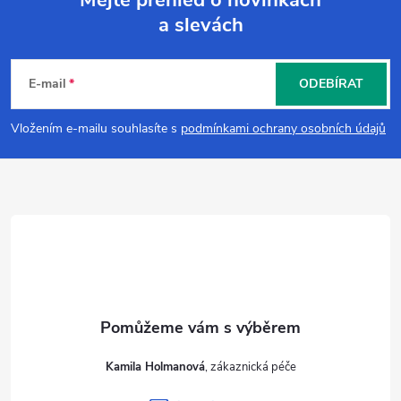
a slevách
Z
á
E-mail
ODEBÍRAT
p
Vložením e-mailu souhlasíte s
podmínkami ochrany osobních údajů
a
t
í
Kamila Holmanová