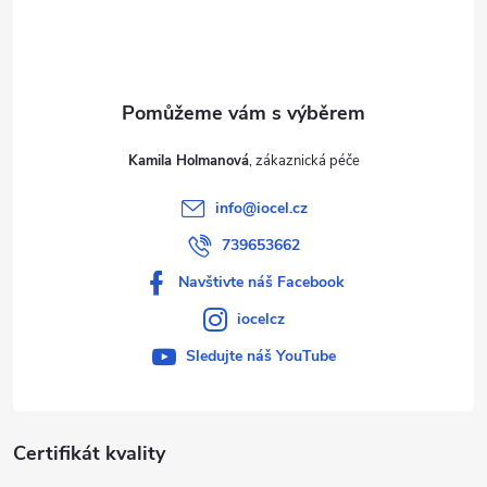
í
Kamila Holmanová
info
@
iocel.cz
739653662
Navštivte náš Facebook
iocelcz
Sledujte náš YouTube
Certifikát kvality