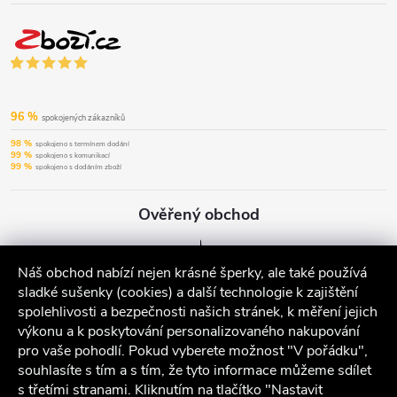
96 %
spokojených zákazníků
98 %
spokojeno s termínem dodání
99 %
spokojeno s komunikací
99 %
spokojeno s dodáním zboží
Ověřený obchod
Náš obchod nabízí nejen krásné šperky, ale také používá
sladké sušenky (cookies) a další technologie k zajištění
spolehlivosti a bezpečnosti našich stránek, k měření jejich
výkonu a k poskytování personalizovaného nakupování
pro vaše pohodlí. Pokud vyberete možnost "V pořádku",
souhlasíte s tím a s tím, že tyto informace můžeme sdílet
s třetími stranami. Kliknutím na tlačítko "Nastavit