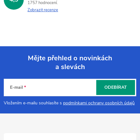
1757 hodnocení
Zobrazit recenze
Mějte přehled o novinkách
a slevách
Z
á
E-mail
ODEBÍRAT
p
Vložením e-mailu souhlasíte s
podmínkami ochrany osobních údajů
a
t