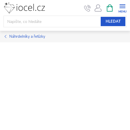
Přejít
NÁKUPNÍ
KOŠÍK
na
obsah
HLEDAT
Náhrdelníky a řetízky