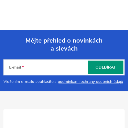
Mějte přehled o novinkách
a slevách
Z
á
E-mail
ODEBÍRAT
p
Vložením e-mailu souhlasíte s
podmínkami ochrany osobních údajů
a
t
í