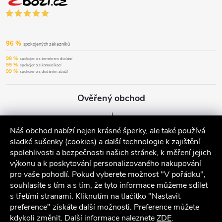
96 %
spokojených zákazníků
98 %
spokojeno s termínem dodání
99 %
spokojeno s komunikací
99 %
spokojeno s dodáním zboží
Ověřený obchod
Náš obchod nabízí nejen krásné šperky, ale také používá
sladké sušenky (cookies) a další technologie k zajištění
spolehlivosti a bezpečnosti našich stránek, k měření jejich
výkonu a k poskytování personalizovaného nakupování
pro vaše pohodlí. Pokud vyberete možnost "V pořádku",
souhlasíte s tím a s tím, že tyto informace můžeme sdílet
s třetími stranami. Kliknutím na tlačítko "Nastavit
preference" získáte další možnosti. Preference můžete
kdykoli změnit. Další informace naleznete
ZDE
.