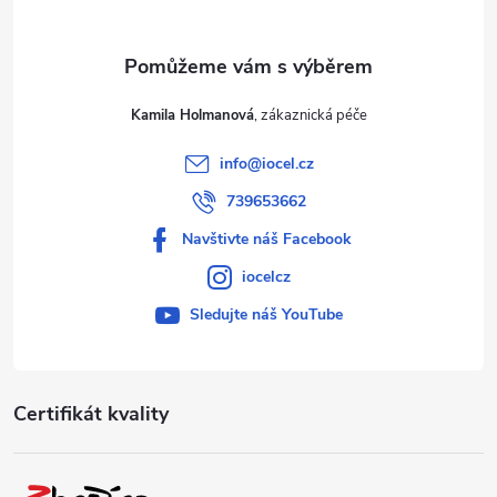
Kamila Holmanová
info
@
iocel.cz
739653662
Navštivte náš Facebook
iocelcz
Sledujte náš YouTube
Certifikát kvality