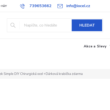
739653662
info@iocel.cz
e nám
Blog
Obchodní podmínky
Oblíbené
Spolupráce
HLEDAT
Akce a Slevy
k Simple DIY Chirurgická ocel
+Dárková krabička zdarma