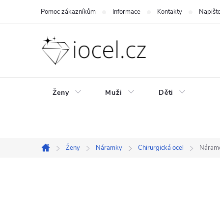
Přejít
Pomoc zákazníkům
Informace
Kontakty
Napišt
na
obsah
Ženy
Muži
Děti
Ženy
Náramky
Chirurgická ocel
Nárame
Domů