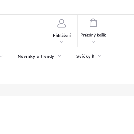
Bezpečnostní informace
NÁKUPNÍ
KOŠÍK
Prázdný košík
Přihlášení
Novinky a trendy
Svíčky 🕯️