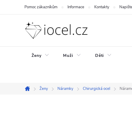
Přejít
Pomoc zákazníkům
Informace
Kontakty
Napišt
na
obsah
Ženy
Muži
Děti
Ženy
Náramky
Chirurgická ocel
Nárame
Domů