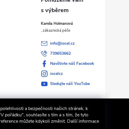
Kamila Holmanová
info
@
iocel.cz
739653662
Navštivte náš Facebook
iocelcz
Sledujte náš YouTube
polehlivosti a bezpečnosti našich stránek, k
pořádku", souhlasíte s tím a s tím, že tyto
Preference můžete kdykoli změnit. Další informace