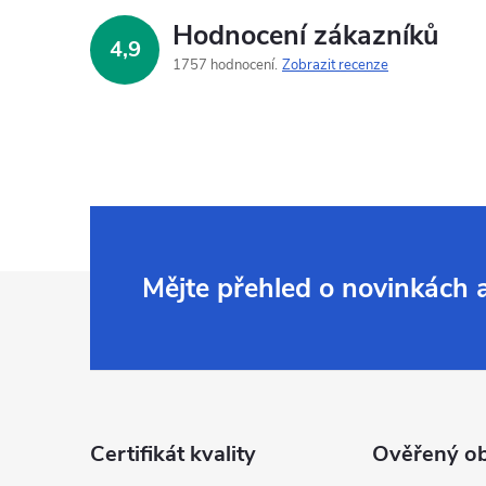
Hodnocení zákazníků
4,9
1757 hodnocení
Zobrazit recenze
Z
Mějte přehled o novinkách
á
p
a
Certifikát kvality
Ověřený o