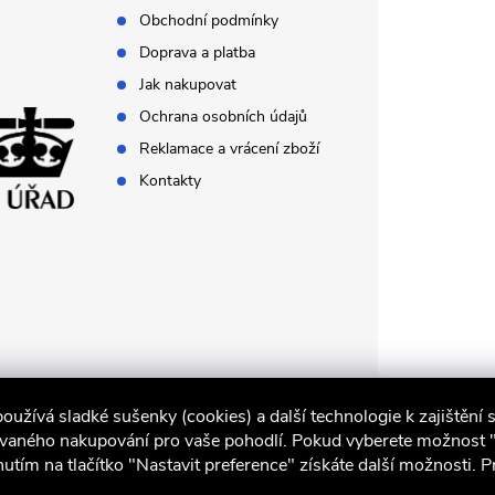
Obchodní podmínky
Doprava a platba
Jak nakupovat
Ochrana osobních údajů
Reklamace a vrácení zboží
Kontakty
oužívá sladké sušenky (cookies) a další technologie k zajištění s
ovaného nakupování pro vaše pohodlí. Pokud vyberete možnost "V 
nutím na tlačítko "Nastavit preference" získáte další možnosti. 
iocel.cz
Obchodní podmínky
Ochrana osobních údajů