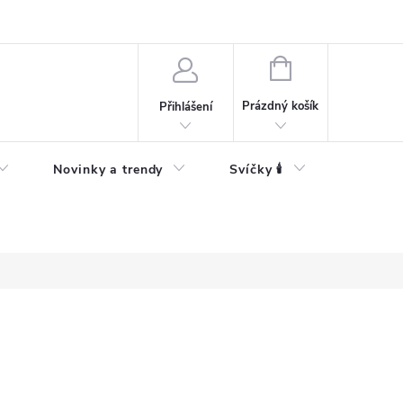
Bezpečnostní informace
NÁKUPNÍ
KOŠÍK
Prázdný košík
Přihlášení
Novinky a trendy
Svíčky 🕯️