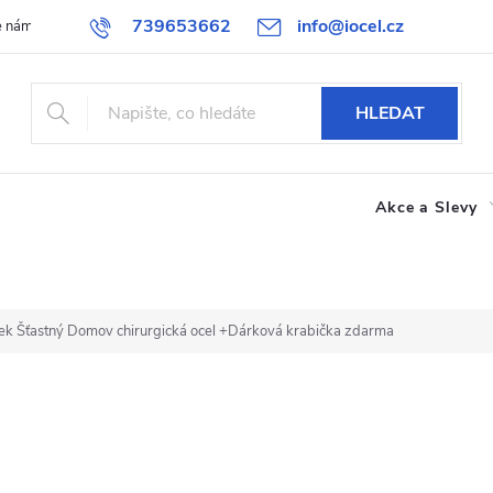
739653662
info@iocel.cz
e nám
Blog
Obchodní podmínky
Oblíbené
Spolupráce
HLEDAT
Akce a Slevy
k Šťastný Domov chirurgická ocel
+Dárková krabička zdarma