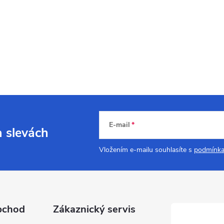
E-mail
a slevách
Vložením e-mailu souhlasíte s
podmínka
bchod
Zákaznický servis