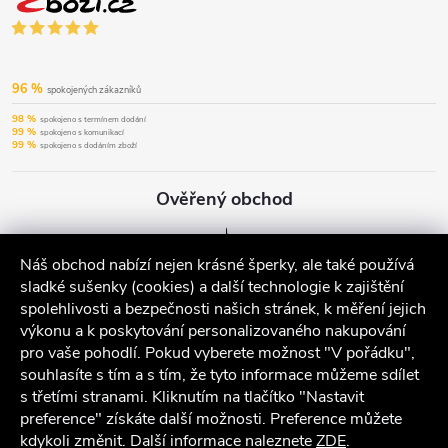
96 %
spokojených zákazníků
98 %
spokojeno s termínem dodání
99 %
spokojeno s komunikací
99 %
spokojeno s dodáním zboží
Ověřený obchod
Náš obchod nabízí nejen krásné šperky, ale také používá
sladké sušenky (cookies) a další technologie k zajištění
spolehlivosti a bezpečnosti našich stránek, k měření jejich
výkonu a k poskytování personalizovaného nakupování
pro vaše pohodlí. Pokud vyberete možnost "V pořádku",
souhlasíte s tím a s tím, že tyto informace můžeme sdílet
s třetími stranami. Kliknutím na tlačítko "Nastavit
preference" získáte další možnosti. Preference můžete
kdykoli změnit. Další informace naleznete
ZDE
.