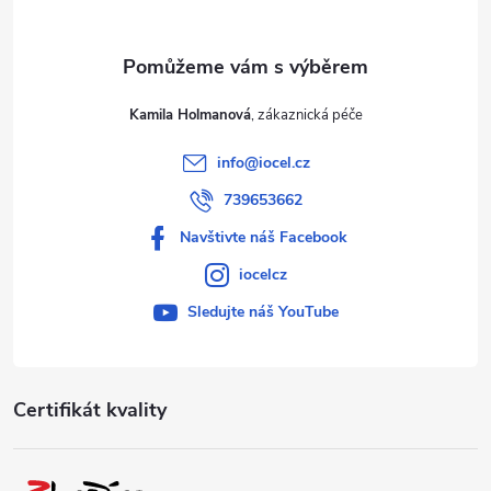
Kamila Holmanová
info
@
iocel.cz
739653662
Navštivte náš Facebook
iocelcz
Sledujte náš YouTube
Certifikát kvality