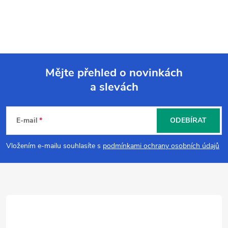
Mějte přehled o novinkách
a slevách
Z
á
E-mail
ODEBÍRAT
p
Vložením e-mailu souhlasíte s
podmínkami ochrany osobních údajů
a
t
í