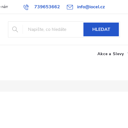
739653662
info@iocel.cz
e nám
Blog
Obchodní podmínky
Oblíbené
Spolupráce
HLEDAT
Akce a Slevy