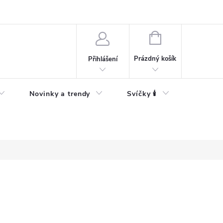
Bezpečnostní informace
NÁKUPNÍ
KOŠÍK
Prázdný košík
Přihlášení
Novinky a trendy
Svíčky 🕯️