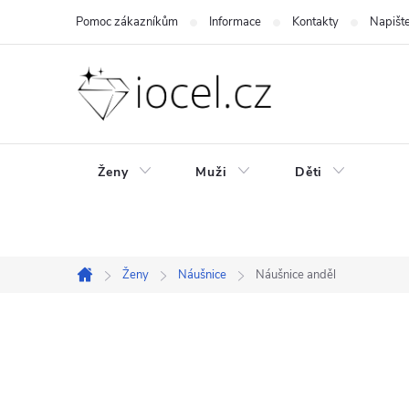
Přejít
Pomoc zákazníkům
Informace
Kontakty
Napišt
na
obsah
Ženy
Muži
Děti
Ženy
Náušnice
Náušnice anděl
Domů