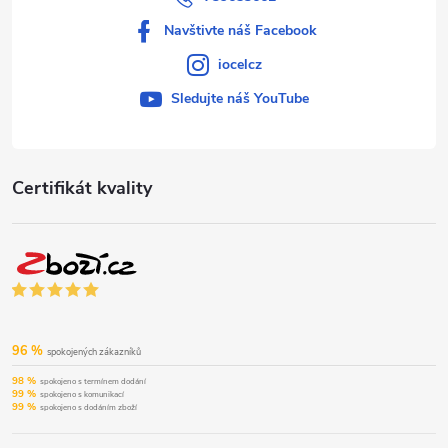
Navštivte náš Facebook
iocelcz
Sledujte náš YouTube
Certifikát kvality
96 %
spokojených zákazníků
98 %
spokojeno s termínem dodání
99 %
spokojeno s komunikací
99 %
spokojeno s dodáním zboží