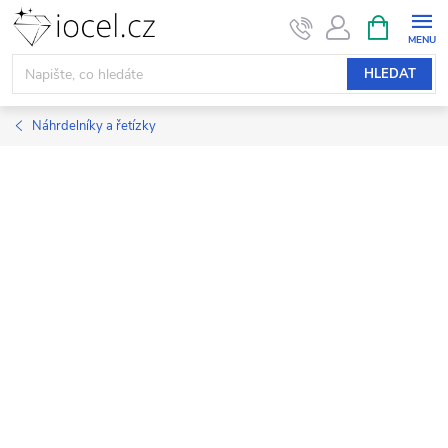
Přejít
NÁKUPNÍ
KOŠÍK
na
obsah
HLEDAT
Náhrdelníky a řetízky