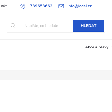
739653662
info@iocel.cz
e nám
Blog
Obchodní podmínky
Oblíbené
Spolupráce
HLEDAT
Akce a Slevy