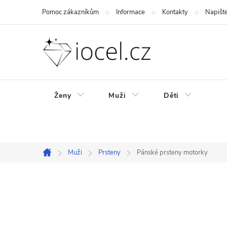
Přejít
Pomoc zákazníkům
Informace
Kontakty
Napišt
na
obsah
Ženy
Muži
Děti
Muži
Prsteny
Pánské prsteny motorky
Domů