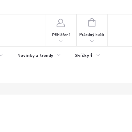
Bezpečnostní informace
NÁKUPNÍ
KOŠÍK
Prázdný košík
Přihlášení
Novinky a trendy
Svíčky 🕯️