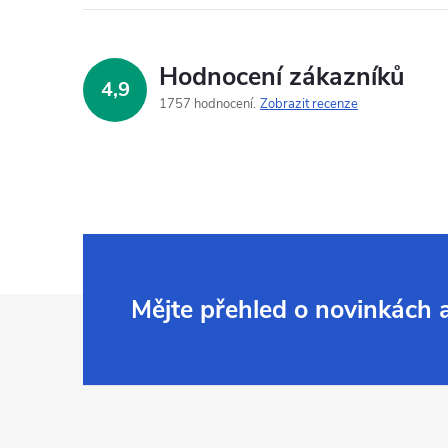
Hodnocení zákazníků
4,9
1757 hodnocení
Zobrazit recenze
Z
Mějte přehled o novinkách
á
p