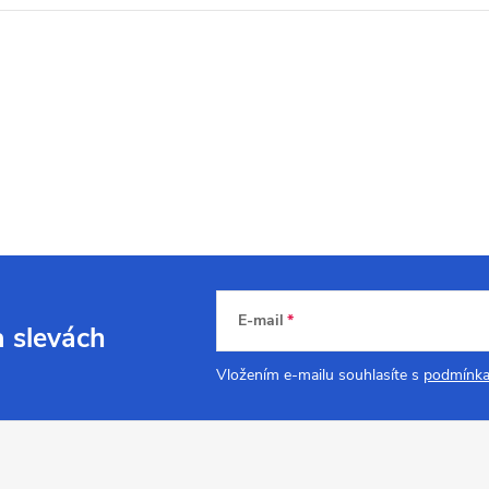
E-mail
a slevách
Vložením e-mailu souhlasíte s
podmínka