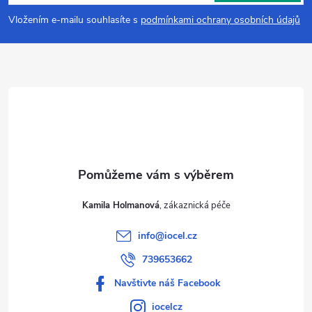
p
Vložením e-mailu souhlasíte s
podmínkami ochrany osobních údajů
a
t
í
Kamila Holmanová
info
@
iocel.cz
739653662
Navštivte náš Facebook
iocelcz