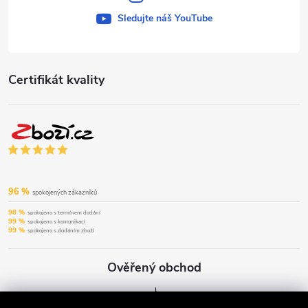
Sledujte náš YouTube
Certifikát kvality
96 %
spokojených zákazníků
98 %
spokojeno s termínem dodání
99 %
spokojeno s komunikací
99 %
spokojeno s dodáním zboží
Ověřený obchod