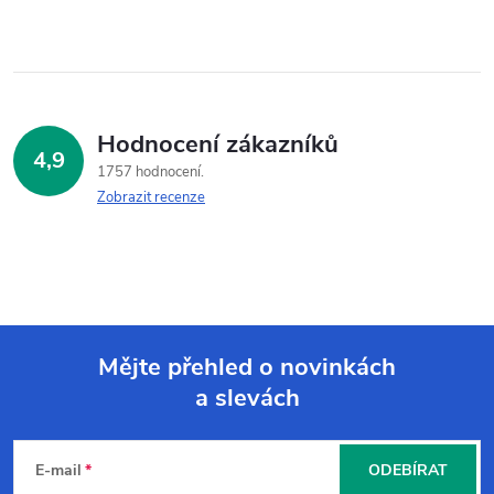
Hodnocení zákazníků
4,9
1757 hodnocení
Zobrazit recenze
Mějte přehled o novinkách
a slevách
Z
á
E-mail
ODEBÍRAT