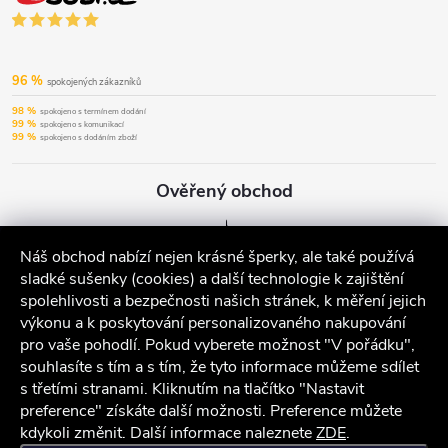
96 %
spokojených zákazníků
98 %
spokojeno s termínem dodání
99 %
spokojeno s komunikací
99 %
spokojeno s dodáním zboží
Ověřený obchod
Náš obchod nabízí nejen krásné šperky, ale také používá
sladké sušenky (cookies) a další technologie k zajištění
spolehlivosti a bezpečnosti našich stránek, k měření jejich
výkonu a k poskytování personalizovaného nakupování
pro vaše pohodlí. Pokud vyberete možnost "V pořádku",
souhlasíte s tím a s tím, že tyto informace můžeme sdílet
s třetími stranami. Kliknutím na tlačítko "Nastavit
preference" získáte další možnosti. Preference můžete
kdykoli změnit. Další informace naleznete
ZDE
.