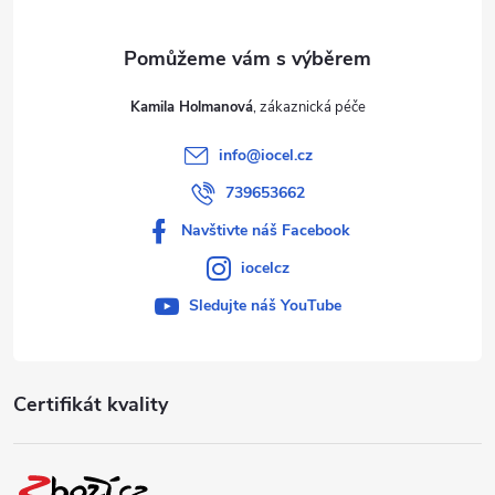
Kamila Holmanová
info
@
iocel.cz
739653662
Navštivte náš Facebook
iocelcz
Sledujte náš YouTube
Certifikát kvality