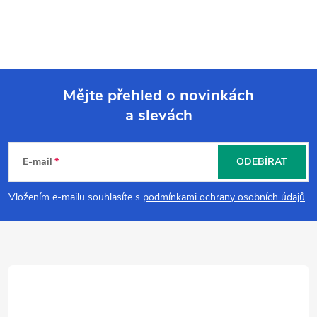
Mějte přehled o novinkách
a slevách
Z
á
E-mail
ODEBÍRAT
p
Vložením e-mailu souhlasíte s
podmínkami ochrany osobních údajů
a
t
í