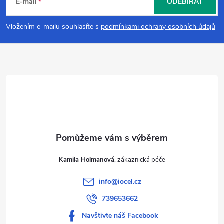
á
E-mail
ODEBÍRAT
p
Vložením e-mailu souhlasíte s
podmínkami ochrany osobních údajů
a
t
í
Kamila Holmanová
info
@
iocel.cz
739653662
Navštivte náš Facebook