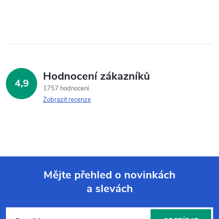
Hodnocení zákazníků
4,9
1757 hodnocení
Zobrazit recenze
Mějte přehled o novinkách
a slevách
Z