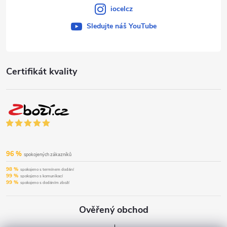
iocelcz
Sledujte náš YouTube
Certifikát kvality
96 %
spokojených zákazníků
98 %
spokojeno s termínem dodání
99 %
spokojeno s komunikací
99 %
spokojeno s dodáním zboží
Ověřený obchod