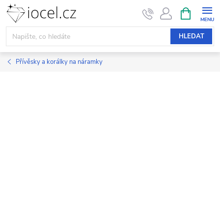
Přejít
NÁKUPNÍ
KOŠÍK
na
obsah
HLEDAT
Přívěsky a korálky na náramky