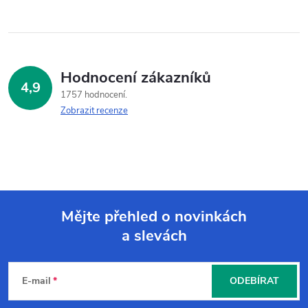
Hodnocení zákazníků
4,9
1757 hodnocení
Zobrazit recenze
Mějte přehled o novinkách
a slevách
Z
á
E-mail
ODEBÍRAT