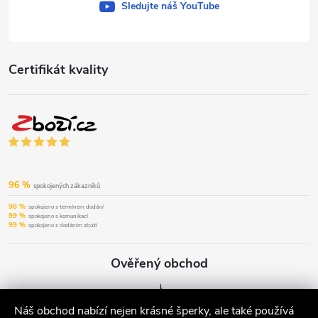
Sledujte náš YouTube
Certifikát kvality
96 %
spokojených zákazníků
98 %
spokojeno s termínem dodání
99 %
spokojeno s komunikací
99 %
spokojeno s dodáním zboží
Ověřený obchod
Náš obchod nabízí nejen krásné šperky, ale také používá