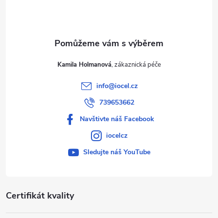
í
Kamila Holmanová
info
@
iocel.cz
739653662
Navštivte náš Facebook
iocelcz
Sledujte náš YouTube
Certifikát kvality