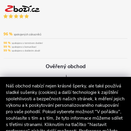
96 %
spokojených zákazníků
98 %
spokojeno s termínem dodání
99 %
spokojeno s komunikací
99 %
spokojeno s dodáním zboží
Ověřený obchod
Náš obchod nabízí nejen krásné šperky, ale také používá
sladké sušenky (cookies) a další technologie k zajištění
spolehlivosti a bezpečnosti našich stránek, k měření jejich
výkonu a k poskytování personalizovaného nakupování
pro vaše pohodlí. Pokud vyberete možnost "V pořádku",
souhlasíte s tím a s tím, že tyto informace můžeme sdílet
s třetími stranami. Kliknutím na tlačítko "Nastavit