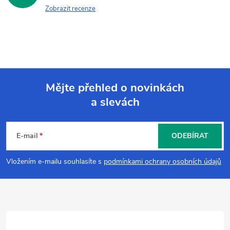
Zobrazit recenze
Mějte přehled o novinkách
a slevách
Z
á
E-mail
ODEBÍRAT
p
Vložením e-mailu souhlasíte s
podmínkami ochrany osobních údajů
a
t