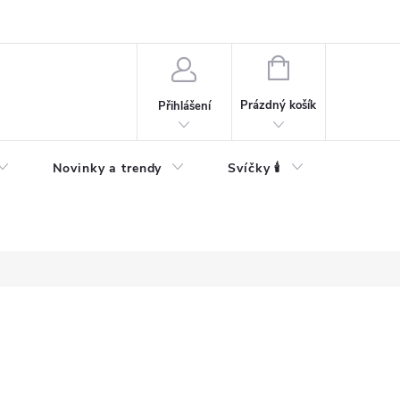
Bezpečnostní informace
NÁKUPNÍ
KOŠÍK
Prázdný košík
Přihlášení
Novinky a trendy
Svíčky 🕯️