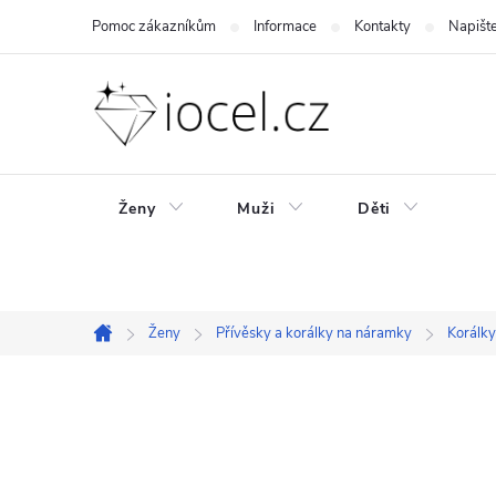
Přejít
Pomoc zákazníkům
Informace
Kontakty
Napišt
na
obsah
Ženy
Muži
Děti
Ženy
Přívěsky a korálky na náramky
Korálky
Domů