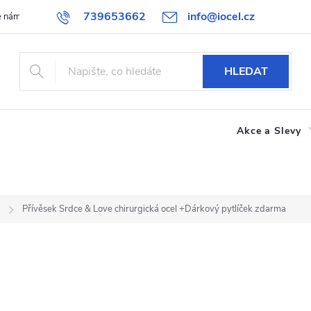
739653662
info@iocel.cz
e nám
Blog
Obchodní podmínky
Oblíbené
Spolupráce
HLEDAT
Akce a Slevy
Přívěsek Srdce & Love chirurgická ocel
+Dárkový pytlíček zdarma