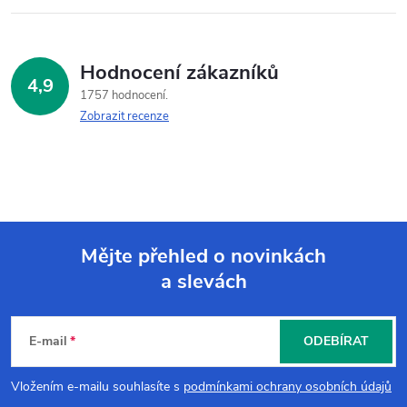
Hodnocení zákazníků
4,9
1757 hodnocení
Zobrazit recenze
Mějte přehled o novinkách
a slevách
Z
á
E-mail
ODEBÍRAT
p
Vložením e-mailu souhlasíte s
podmínkami ochrany osobních údajů