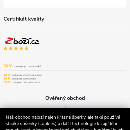
Certifikát kvality
96 %
spokojených zákazníků
98 %
spokojeno s termínem dodání
99 %
spokojeno s komunikací
99 %
spokojeno s dodáním zboží
Ověřený obchod
Náš obchod nabízí nejen krásné šperky, ale také používá
sladké sušenky (cookies) a další technologie k zajištění