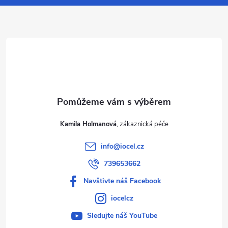
a
t
í
Kamila Holmanová
info
@
iocel.cz
739653662
Navštivte náš Facebook
iocelcz
Sledujte náš YouTube