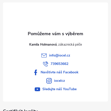
t
í
Kamila Holmanová
info
@
iocel.cz
739653662
Navštivte náš Facebook
iocelcz
Sledujte náš YouTube