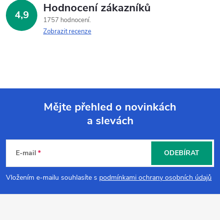
Hodnocení zákazníků
4,9
1757 hodnocení
Zobrazit recenze
Mějte přehled o novinkách
a slevách
Z
á
E-mail
ODEBÍRAT
p
Vložením e-mailu souhlasíte s
podmínkami ochrany osobních údajů
a