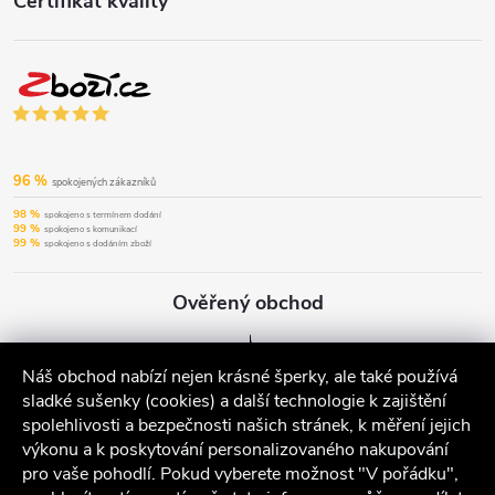
Certifikát kvality
96 %
spokojených zákazníků
98 %
spokojeno s termínem dodání
99 %
spokojeno s komunikací
99 %
spokojeno s dodáním zboží
Ověřený obchod
Náš obchod nabízí nejen krásné šperky, ale také používá
sladké sušenky (cookies) a další technologie k zajištění
spolehlivosti a bezpečnosti našich stránek, k měření jejich
výkonu a k poskytování personalizovaného nakupování
pro vaše pohodlí. Pokud vyberete možnost "V pořádku",