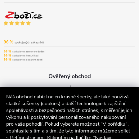
96 %
spokojených zákazníků
98 %
spokojeno s termínem dodání
99 %
spokojeno s komunikací
99 %
spokojeno s dodáním zboží
Ověřený obchod
Náš obchod nabízí nejen krásné šperky, ale také používá
sladké sušenky (cookies) a další technologie k zajištění
spolehlivosti a bezpečnosti našich stránek, k měření jejich
výkonu a k poskytování personalizovaného nakupování
pro vaše pohodlí. Pokud vyberete možnost "V pořádku",
souhlasíte s tím a s tím, že tyto informace můžeme sdílet
s třetími stranami. Kliknutím na tlačítko "Nastavit