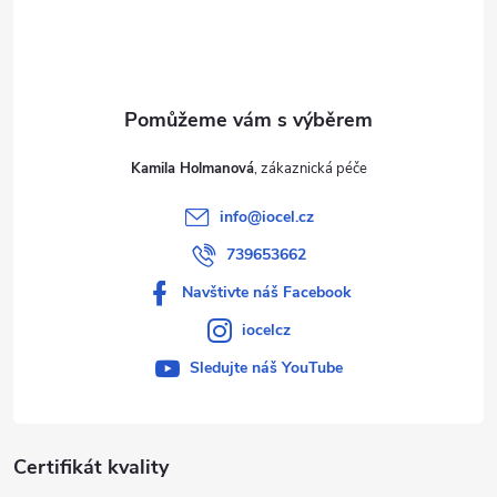
í
Kamila Holmanová
info
@
iocel.cz
739653662
Navštivte náš Facebook
iocelcz
Sledujte náš YouTube
Certifikát kvality