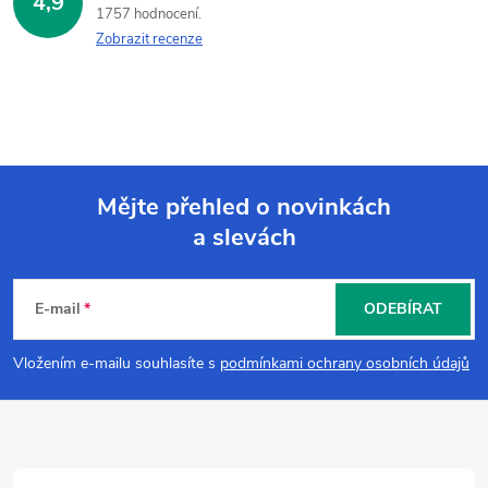
4,9
1757 hodnocení
Zobrazit recenze
Mějte přehled o novinkách
a slevách
Z
á
E-mail
ODEBÍRAT
p
Vložením e-mailu souhlasíte s
podmínkami ochrany osobních údajů
a
t