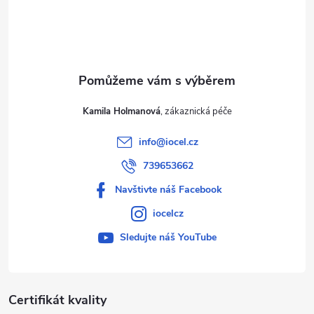
í
Kamila Holmanová
info
@
iocel.cz
739653662
Navštivte náš Facebook
iocelcz
Sledujte náš YouTube
Certifikát kvality