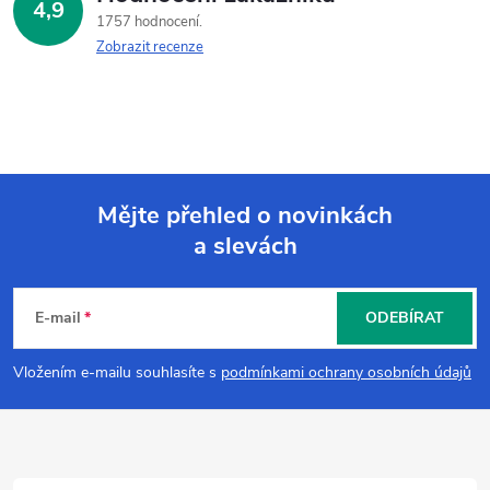
4,9
1757 hodnocení
Zobrazit recenze
Mějte přehled o novinkách
a slevách
Z
á
E-mail
ODEBÍRAT
p
Vložením e-mailu souhlasíte s
podmínkami ochrany osobních údajů
a
t