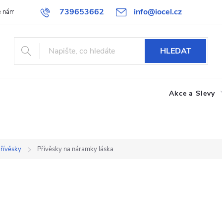
739653662
info@iocel.cz
e nám
Blog
Obchodní podmínky
Oblíbené
Spolupráce
HLEDAT
Akce a Slevy
přívěsky
Přívěsky na náramky láska