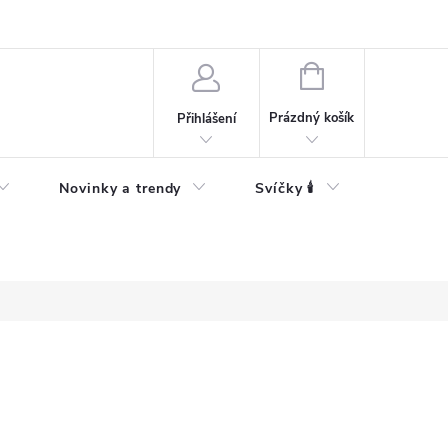
Bezpečnostní informace
NÁKUPNÍ
KOŠÍK
Prázdný košík
Přihlášení
Novinky a trendy
Svíčky 🕯️