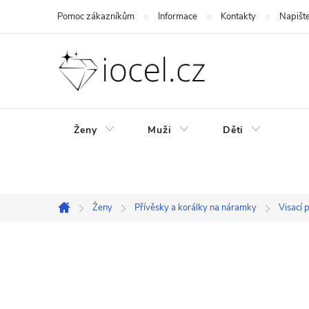
Přejít
Pomoc zákazníkům
Informace
Kontakty
Napišt
na
obsah
Ženy
Muži
Děti
Ženy
Přívěsky a korálky na náramky
Visací 
Domů