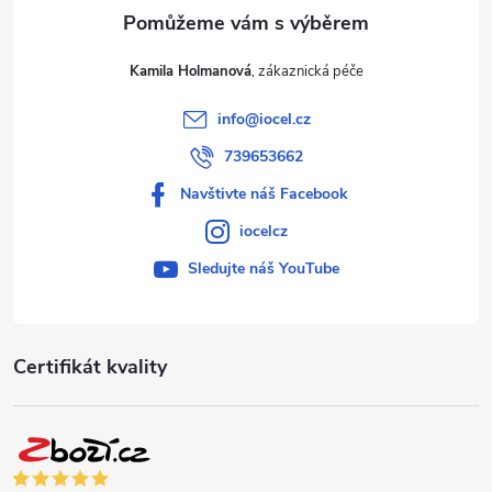
Kamila Holmanová
info
@
iocel.cz
739653662
Navštivte náš Facebook
iocelcz
Sledujte náš YouTube
Certifikát kvality