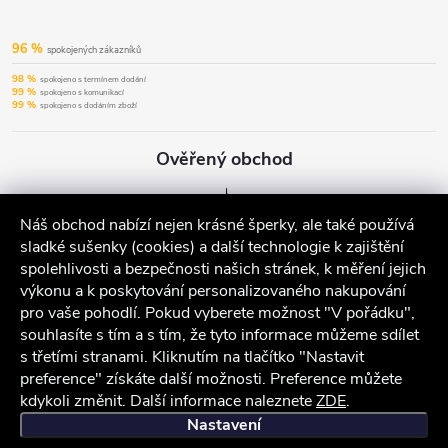
96 %
spokojených zákazníků
98 %
spokojeno s termínem dodání
99 %
spokojeno s komunikací
99 %
spokojeno s dodáním zboží
Ověřený obchod
Náš obchod nabízí nejen krásné šperky, ale také používá
sladké sušenky (cookies) a další technologie k zajištění
spolehlivosti a bezpečnosti našich stránek, k měření jejich
výkonu a k poskytování personalizovaného nakupování
pro vaše pohodlí. Pokud vyberete možnost "V pořádku",
souhlasíte s tím a s tím, že tyto informace můžeme sdílet
s třetími stranami. Kliknutím na tlačítko "Nastavit
preference" získáte další možnosti. Preference můžete
kdykoli změnit. Další informace naleznete
ZDE
.
iocel.cz
Obchodní podmínky
Ochrana osobních údajů
Nastavení