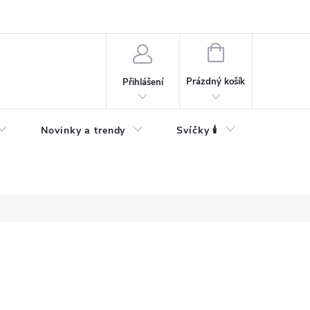
Bezpečnostní informace
NÁKUPNÍ
KOŠÍK
Prázdný košík
Přihlášení
Novinky a trendy
Svíčky 🕯️