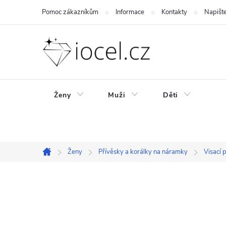
Přejít
Pomoc zákazníkům
Informace
Kontakty
Napišt
na
obsah
Ženy
Muži
Děti
Ženy
Přívěsky a korálky na náramky
Visací 
Domů