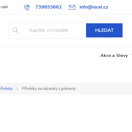
739653662
info@iocel.cz
e nám
Blog
Obchodní podmínky
Oblíbené
Spolupráce
HLEDAT
Akce a Slevy
přívěsky
Přívěsky na náramky s písmeny