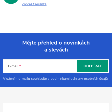
Zobrazit recenze
Mějte přehled o novinkách
a slevách
Z
á
E-mail
ODEBÍRAT
p
Vložením e-mailu souhlasíte s
podmínkami ochrany osobních údajů
a
t