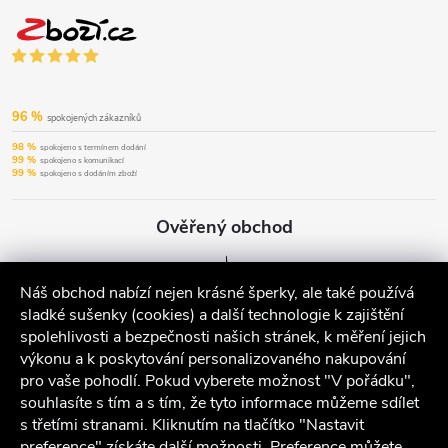
96 %
spokojených zákazníků
98 %
spokojeno s termínem dodání
99 %
spokojeno s komunikací
99 %
spokojeno s dodáním zboží
Ověřený obchod
Náš obchod nabízí nejen krásné šperky, ale také používá
sladké sušenky (cookies) a další technologie k zajištění
spolehlivosti a bezpečnosti našich stránek, k měření jejich
výkonu a k poskytování personalizovaného nakupování
pro vaše pohodlí. Pokud vyberete možnost "V pořádku",
souhlasíte s tím a s tím, že tyto informace můžeme sdílet
s třetími stranami. Kliknutím na tlačítko "Nastavit
preference" získáte další možnosti. Preference můžete