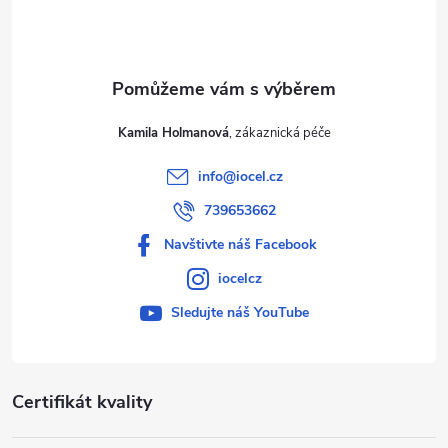
í
Kamila Holmanová
info
@
iocel.cz
739653662
Navštivte náš Facebook
iocelcz
Sledujte náš YouTube
Certifikát kvality