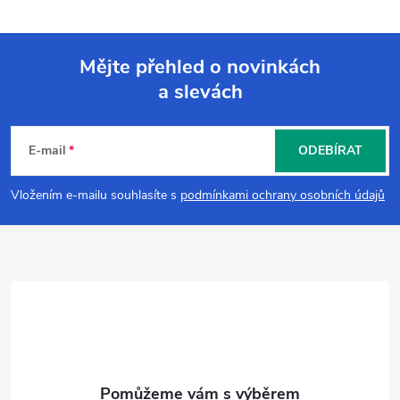
Mějte přehled o novinkách
a slevách
Z
á
E-mail
ODEBÍRAT
p
Vložením e-mailu souhlasíte s
podmínkami ochrany osobních údajů
a
t
í