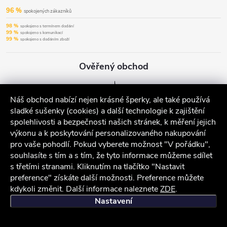
96 %
spokojených zákazníků
98 %
spokojeno s termínem dodání
99 %
spokojeno s komunikací
99 %
spokojeno s dodáním zboží
Ověřený obchod
Náš obchod nabízí nejen krásné šperky, ale také používá
sladké sušenky (cookies) a další technologie k zajištění
spolehlivosti a bezpečnosti našich stránek, k měření jejich
výkonu a k poskytování personalizovaného nakupování
pro vaše pohodlí. Pokud vyberete možnost "V pořádku",
souhlasíte s tím a s tím, že tyto informace můžeme sdílet
s třetími stranami. Kliknutím na tlačítko "Nastavit
preference" získáte další možnosti. Preference můžete
kdykoli změnit. Další informace naleznete
ZDE
.
iocel.cz
Obchodní podmínky
Ochrana osobních údajů
Nastavení