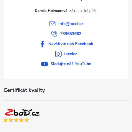
Kamila Holmanová
info
@
iocel.cz
739653662
Navštivte náš Facebook
iocelcz
Sledujte náš YouTube
Certifikát kvality