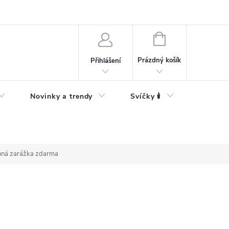
Bezpečnostní informace
NÁKUPNÍ
KOŠÍK
Prázdný košík
Přihlášení
Novinky a trendy
Svíčky 🕯️
nná zarážka zdarma