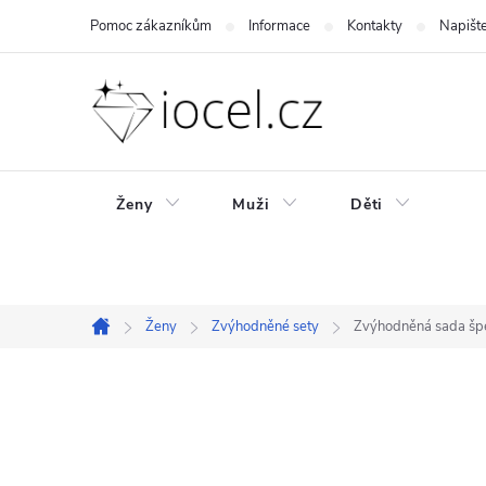
Přejít
Pomoc zákazníkům
Informace
Kontakty
Napišt
na
obsah
Ženy
Muži
Děti
Ženy
Zvýhodněné sety
Zvýhodněná sada šp
Domů