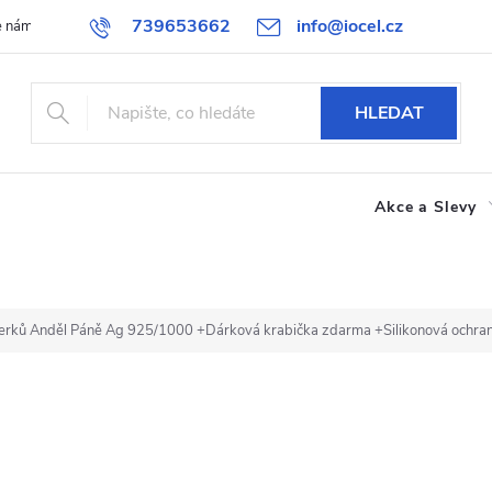
739653662
info@iocel.cz
e nám
Blog
Obchodní podmínky
Oblíbené
Spolupráce
HLEDAT
Akce a Slevy
erků Anděl Páně Ag 925/1000
+Dárková krabička zdarma +Silikonová ochra