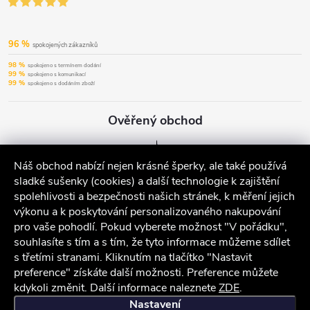
96 %
spokojených zákazníků
98 %
spokojeno s termínem dodání
99 %
spokojeno s komunikací
99 %
spokojeno s dodáním zboží
Ověřený obchod
Náš obchod nabízí nejen krásné šperky, ale také používá
sladké sušenky (cookies) a další technologie k zajištění
spolehlivosti a bezpečnosti našich stránek, k měření jejich
výkonu a k poskytování personalizovaného nakupování
pro vaše pohodlí. Pokud vyberete možnost "V pořádku",
souhlasíte s tím a s tím, že tyto informace můžeme sdílet
s třetími stranami. Kliknutím na tlačítko "Nastavit
preference" získáte další možnosti. Preference můžete
kdykoli změnit. Další informace naleznete
ZDE
.
iocel.cz
Obchodní podmínky
Ochrana osobních údajů
Nastavení
Chcete slevu 100