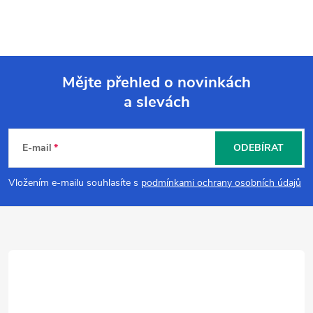
Mějte přehled o novinkách
a slevách
Z
á
E-mail
ODEBÍRAT
p
Vložením e-mailu souhlasíte s
podmínkami ochrany osobních údajů
a
t
í