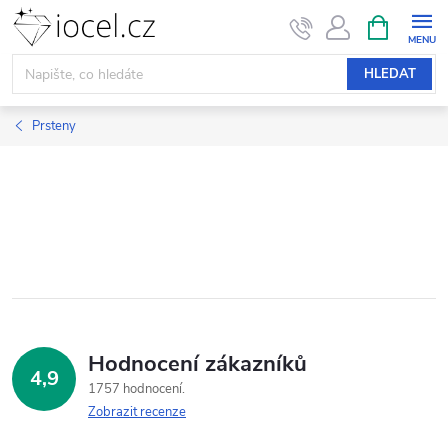
Přejít
NÁKUPNÍ
KOŠÍK
na
obsah
HLEDAT
Prsteny
Hodnocení zákazníků
4,9
1757 hodnocení
Zobrazit recenze