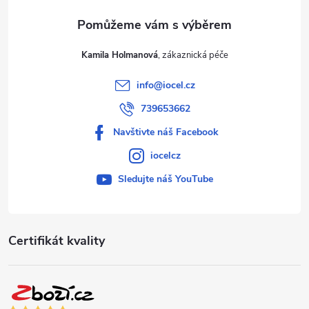
Kamila Holmanová
info
@
iocel.cz
739653662
Navštivte náš Facebook
iocelcz
Sledujte náš YouTube
Certifikát kvality