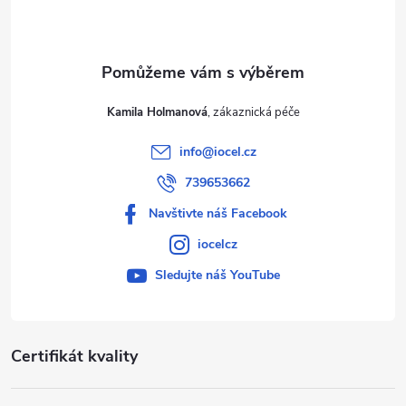
í
Kamila Holmanová
info
@
iocel.cz
739653662
Navštivte náš Facebook
iocelcz
Sledujte náš YouTube
Certifikát kvality