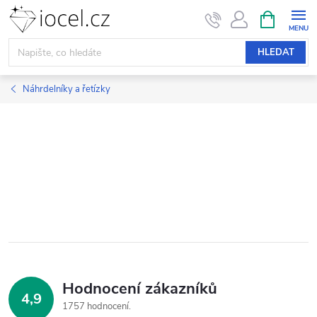
Přejít
NÁKUPNÍ
KOŠÍK
na
obsah
HLEDAT
Náhrdelníky a řetízky
Hodnocení zákazníků
4,9
1757 hodnocení