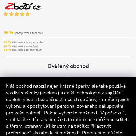
96 %
spokojených zákazníků
98 %
spokojeno s termínem dodání
99 %
spokojeno s komunikací
99 %
spokojeno s dodáním zboží
Ověřený obchod
Náš obchod nabízí nejen krásné šperky, ale také používá
sladké sušenky (cookies) a další technologie k zajištění
spolehlivosti a bezpečnosti našich stránek, k měření jejich
výkonu a k poskytování personalizovaného nakupování
pro vaše pohodlí. Pokud vyberete možnost "V pořádku",
souhlasíte s tím a s tím, že tyto informace můžeme sdílet
s třetími stranami. Kliknutím na tlačítko "Nastavit
preference" získáte další možnosti. Preference můžete