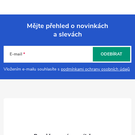
Mějte přehled o novinkách
a slevách
Z
á
E-mail
ODEBÍRAT
p
Vložením e-mailu souhlasíte s
podmínkami ochrany osobních údajů
a
t
í