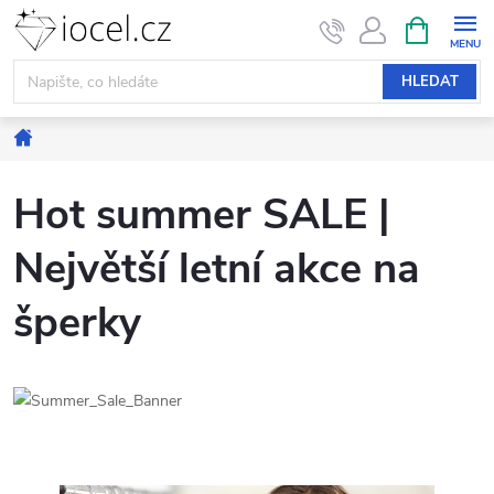
Přejít
NÁKUPNÍ
KOŠÍK
na
obsah
HLEDAT
Domů
Hot summer SALE |
Největší letní akce na
šperky