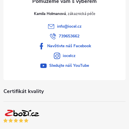
Kamila Holmanová
info
@
iocel.cz
739653662
Navštivte náš Facebook
iocelcz
Sledujte náš YouTube
Certifikát kvality