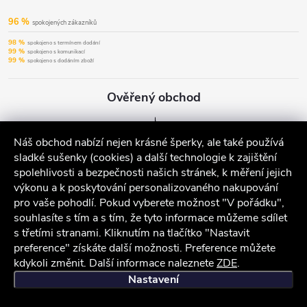
96 %
spokojených zákazníků
98 %
spokojeno s termínem dodání
99 %
spokojeno s komunikací
99 %
spokojeno s dodáním zboží
Ověřený obchod
Náš obchod nabízí nejen krásné šperky, ale také používá
sladké sušenky (cookies) a další technologie k zajištění
spolehlivosti a bezpečnosti našich stránek, k měření jejich
výkonu a k poskytování personalizovaného nakupování
pro vaše pohodlí. Pokud vyberete možnost "V pořádku",
souhlasíte s tím a s tím, že tyto informace můžeme sdílet
s třetími stranami. Kliknutím na tlačítko "Nastavit
preference" získáte další možnosti. Preference můžete
kdykoli změnit. Další informace naleznete
ZDE
.
iocel.cz
Obchodní podmínky
Ochrana osobních údajů
Nastavení