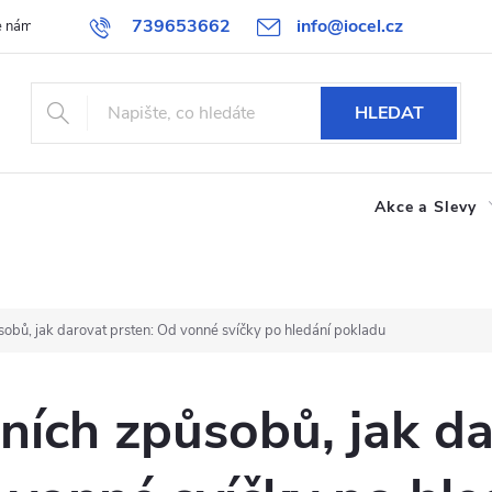
739653662
info@iocel.cz
e nám
Blog
Obchodní podmínky
Oblíbené
Spolupráce
HLEDAT
Akce a Slevy
sobů, jak darovat prsten: Od vonné svíčky po hledání pokladu
lních způsobů, jak d