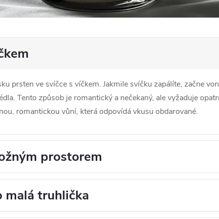
íčkem
ku prsten ve svíčce s víčkem. Jakmile svíčku zapálíte, začne voně
lédla. Tento způsob je romantický a nečekaný, ale vyžaduje opatr
nou, romantickou vůní, která odpovídá vkusu obdarované.
ložným prostorem
 malá truhlička