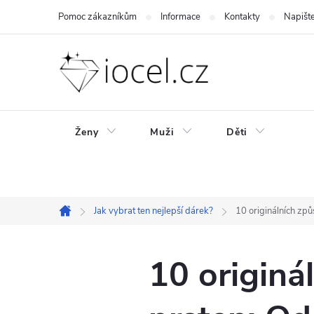
Přejít
Pomoc zákazníkům
Informace
Kontakty
Napišt
na
obsah
Ženy
Muži
Děti
Jak vybrat ten nejlepší dárek?
10 originálních způ
Domů
10 originá