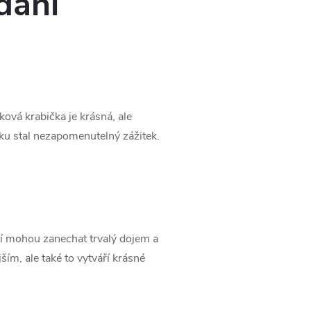
dání
ová krabička je krásná, ale
iku stal nezapomenutelný zážitek.
í mohou zanechat trvalý dojem a
ším, ale také to vytváří krásné