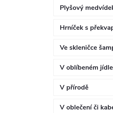
Plyšový medvíde
Hrníček s překva
Ve skleničce ša
V oblíbeném jídle
V přírodě
V oblečení či kab