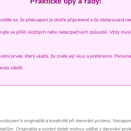
Praktické tipy a rady:
istěte se, že překvapení je dobře připravené a že obdarovaná ne
rujte se příliš složitých nebo nebezpečných způsobů. Vždy mysl
sobní prvek, který ukáže, že znáte její vkus a preference. Person
avdu záleží.
vzbuzení k originalitě a kreativitě při darování prstenu. Nezapome
detailům. Originalita a osobní dotek mohou udělat z darování p