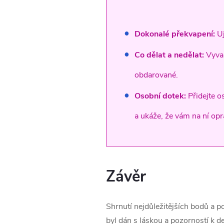
Dokonalé překvapení:
Uj
Co dělat a nedělat:
Vyva
obdarované.
Osobní dotek:
Přidejte o
a ukáže, že vám na ní opr
Závěr
Shrnutí nejdůležitějších bodů a po
byl dán s láskou a pozorností k 