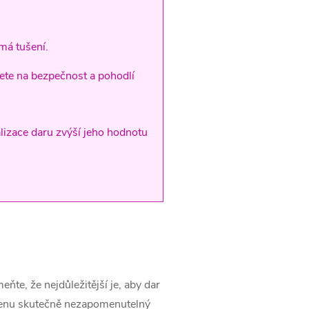
má tušení.
ete na bezpečnost a pohodlí
alizace daru zvýší jeho hodnotu
ňte, že nejdůležitější je, aby dar
rstenu skutečně nezapomenutelný