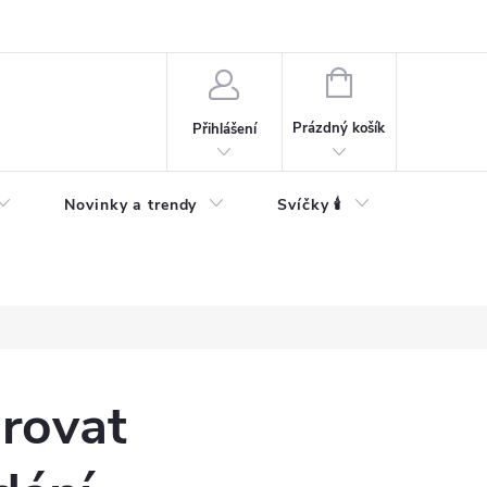
Bezpečnostní informace
NÁKUPNÍ
KOŠÍK
Prázdný košík
Přihlášení
Novinky a trendy
Svíčky 🕯️
arovat