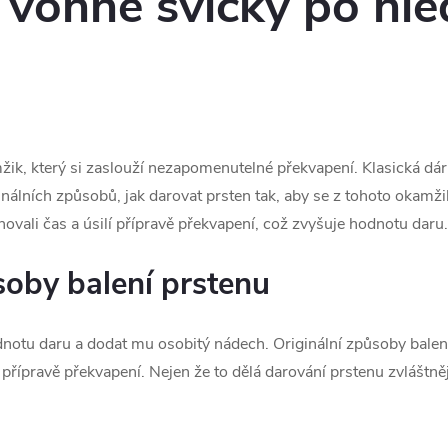
 vonné svíčky po hle
žik, který si zaslouží nezapomenutelné překvapení. Klasická dárk
inálních způsobů, jak darovat prsten tak, aby se z tohoto okamž
ěnovali čas a úsilí přípravě překvapení, což zvyšuje hodnotu daru.
soby balení prstenu
notu daru a dodat mu osobitý nádech. Originální způsoby balen
lí přípravě překvapení. Nejen že to dělá darování prstenu zvláštněj