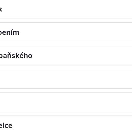
k
pením
mpaňského
elce