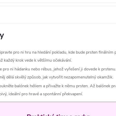
y
řipravte pro ni hru na hledání pokladu, kde bude prsten finální
mž každý krok vede k většímu očekávání.
te pro ni hádanku nebo rébus, jehož vyřešení ji dovede k prstenu.
z něj dělá skvělý způsob, jak vytvořit nezapomenutelný okamžik.
oukněte balónek héliem a přivažte k němu prsten. Až balónek pra
ivý, ideální pro hravé a spontánní překvapení.