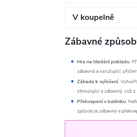
V koupelně
Zábavné způsob
Hra na hledání pokladu
: P
zábavná a vzrušující, přiče
Záhada k vyřešení
: Vytvoř
stimulující a zábavný, což 
Překvapení v balónku
: Naf
způsob je zábavný a překvap