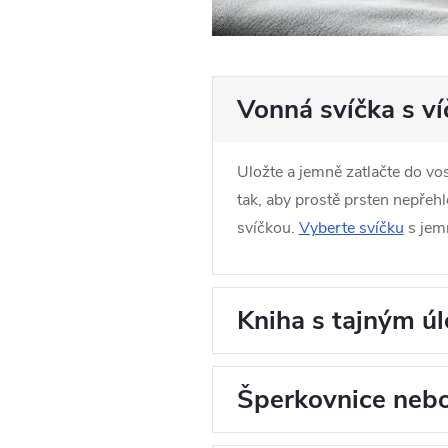
Vonná svíčka s v
Uložte a jemně zatlačte do vos
tak, aby prostě prsten nepřeh
svíčkou.
Vyberte svíčku
s jem
Kniha s tajným ú
Šperkovnice nebo