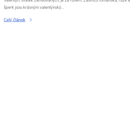
Valentýn, svátek zamilovaných, je za rohem. Zatímco romantika, růže a
šperk jsou krásným valentýnský...
Celý článek