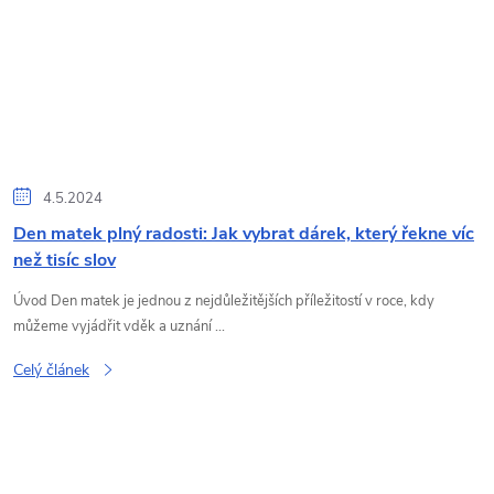
4.5.2024
Den matek plný radosti: Jak vybrat dárek, který řekne víc
než tisíc slov
Úvod Den matek je jednou z nejdůležitějších příležitostí v roce, kdy
můžeme vyjádřit vděk a uznání ...
Celý článek