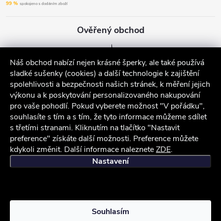
99 %
spokojeno s dodáním zboží
Ověřený obchod
Náš obchod nabízí nejen krásné šperky, ale také používá
sladké sušenky (cookies) a další technologie k zajištění
spolehlivosti a bezpečnosti našich stránek, k měření jejich
výkonu a k poskytování personalizovaného nakupování
pro vaše pohodlí. Pokud vyberete možnost "V pořádku",
souhlasíte s tím a s tím, že tyto informace můžeme sdílet
s třetími stranami. Kliknutím na tlačítko "Nastavit
preference" získáte další možnosti. Preference můžete
kdykoli změnit. Další informace naleznete
ZDE
.
iocel.cz
Obchodní podmínky
Ochrana osobních údajů
Nastavení
Copyright 2026
iocel.cz
. Všechna práva vyhrazena.
Souhlasím
Vytvořil Shoptet