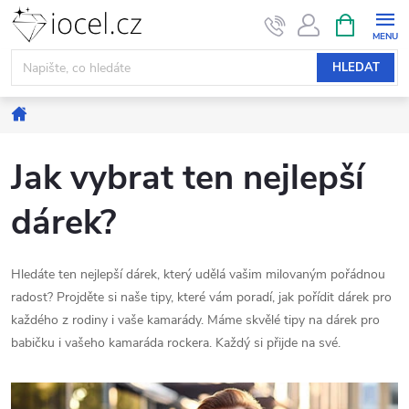
Přejít
NÁKUPNÍ
KOŠÍK
na
obsah
HLEDAT
Domů
Jak vybrat ten nejlepší
dárek?
Hledáte ten nejlepší dárek, který udělá vašim milovaným pořádnou
radost? Projděte si naše tipy, které vám poradí, jak pořídit dárek pro
každého z rodiny i vaše kamarády. Máme skvělé tipy na dárek pro
babičku i vašeho kamaráda rockera. Každý si přijde na své.
V