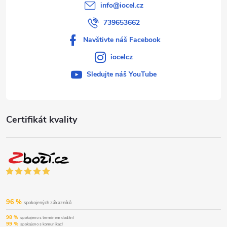
info
@
iocel.cz
739653662
Navštivte náš Facebook
iocelcz
Sledujte náš YouTube
Certifikát kvality
96 %
spokojených zákazníků
98 %
spokojeno s termínem dodání
99 %
spokojeno s komunikací