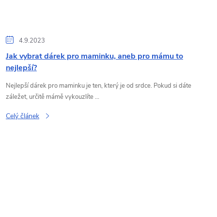
4.9.2023
Jak vybrat dárek pro maminku, aneb pro mámu to
nejlepší?
Nejlepší dárek pro maminku je ten, který je od srdce. Pokud si dáte
záležet, určitě mámě vykouzlíte ...
Celý článek