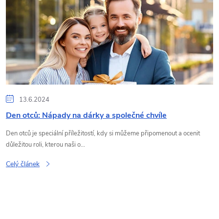
ý
p
i
s
13.6.2024
č
Den otců: Nápady na dárky a společné chvíle
l
Den otců je speciální příležitostí, kdy si můžeme připomenout a ocenit
důležitou roli, kterou naši o...
á
Celý článek
n
k