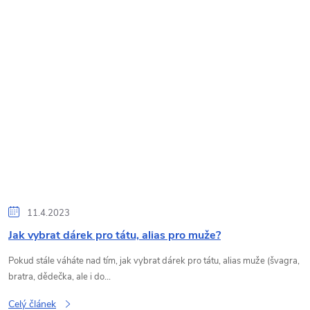
11.4.2023
Jak vybrat dárek pro tátu, alias pro muže?
Pokud stále váháte nad tím, jak vybrat dárek pro tátu, alias muže (švagra,
bratra, dědečka, ale i do...
Celý článek