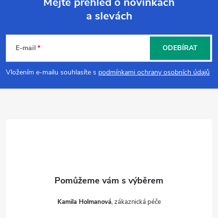
v
Mějte přehled o novinkách
a slevách
k
Z
y
á
E-mail
ODEBÍRAT
v
p
Vložením e-mailu souhlasíte s
podmínkami ochrany osobních údajů
ý
a
p
i
t
s
í
u
Kamila Holmanová