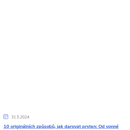
ů
31.5.2024
10 originálních způsobů, jak darovat prsten: Od vonné