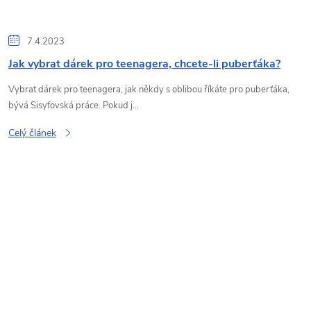
7.4.2023
Jak vybrat dárek pro teenagera, chcete-li puberťáka?
Vybrat dárek pro teenagera, jak někdy s oblibou říkáte pro puberťáka,
bývá Sisyfovská práce. Pokud j...
Celý článek