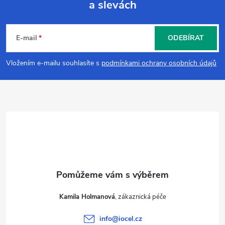
a slevách
Z
á
E-mail
ODEBÍRAT
p
Vložením e-mailu souhlasíte s
podmínkami ochrany osobních údajů
a
t
í
Kamila Holmanová
info
@
iocel.cz