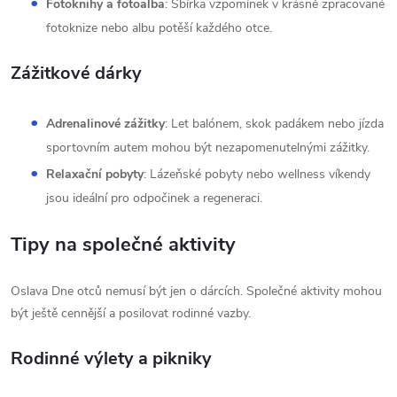
Fotoknihy a fotoalba
: Sbírka vzpomínek v krásně zpracované
fotoknize nebo albu potěší každého otce.
Zážitkové dárky
Adrenalinové zážitky
: Let balónem, skok padákem nebo jízda
sportovním autem mohou být nezapomenutelnými zážitky.
Relaxační pobyty
: Lázeňské pobyty nebo wellness víkendy
jsou ideální pro odpočinek a regeneraci.
Tipy na společné aktivity
Oslava Dne otců nemusí být jen o dárcích. Společné aktivity mohou
být ještě cennější a posilovat rodinné vazby.
Rodinné výlety a pikniky