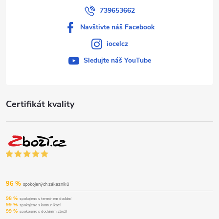
739653662
Navštivte náš Facebook
iocelcz
Sledujte náš YouTube
Certifikát kvality
96 %
spokojených zákazníků
98 %
spokojeno s termínem dodání
99 %
spokojeno s komunikací
99 %
spokojeno s dodáním zboží