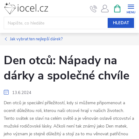
Přejít
NÁKUPNÍ
KOŠÍK
na
obsah
HLEDAT
Jak vybrat ten nejlepší dárek?
Den otců: Nápady na
dárky a společné chvíle
13.6.2024
Den otců je speciální příležitostí, kdy si můžeme připomenout a
ocenit důležitou roli, kterou naši otcové hrají v našich životech.
Tento svátek se slaví na celém světě a je věnován oslavě otcovství a
mužské rodičovské lásky. Ačkoli není tak známý jako Den matek,
jeho význam je stejně důležitý a stojí za to mu věnovat patřičnou