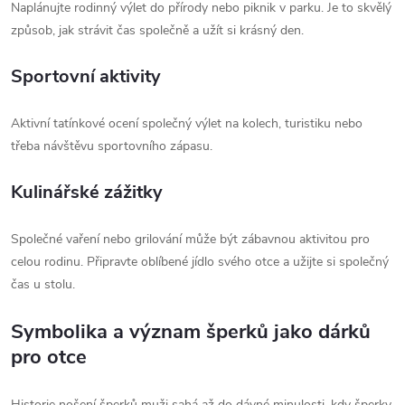
Naplánujte rodinný výlet do přírody nebo piknik v parku. Je to skvělý
způsob, jak strávit čas společně a užít si krásný den.
Sportovní aktivity
Aktivní tatínkové ocení společný výlet na kolech, turistiku nebo
třeba návštěvu sportovního zápasu.
Kulinářské zážitky
Společné vaření nebo grilování může být zábavnou aktivitou pro
celou rodinu. Připravte oblíbené jídlo svého otce a užijte si společný
čas u stolu.
Symbolika a význam šperků jako dárků
pro otce
Historie nošení šperků muži sahá až do dávné minulosti, kdy šperky